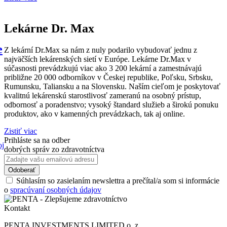
Lekárne Dr. Max
e
Z lekární Dr.Max sa nám z nuly podarilo vybudovať jednu z
najväčších lekárenských sietí v Európe. Lekárne Dr.Max v
súčasnosti prevádzkujú viac ako 3 200 lekární a zamestnávajú
približne 20 000 odborníkov v Českej republike, Poľsku, Srbsku,
Rumunsku, Taliansku a na Slovensku. Naším cieľom je poskytovať
kvalitnú lekárenskú starostlivosť zameranú na osobný prístup,
odbornosť a poradenstvo; vysoký štandard služieb a širokú ponuku
produktov, ako v kamenných prevádzkach, tak aj online.
Zistiť viac
Prihláste sa na odber
dobrých správ zo zdravotníctva
Súhlasím so zasielaním newslettra a prečítal/a som si informácie
o
spracúvaní osobných údajov
Kontakt
PENTA INVESTMENTS LIMITED o. z.