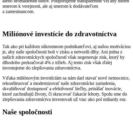
alebo hromadením dlhov. Podporujeme transparentné vzťahy nielen
smerom k verejnosti, ale aj smerom k dodávateľom
a zamestnancom.
Miliónové investície do zdravotníctva
Tak ako pri každom súkromnom podnikateľovi, aj našou motiváciou
je, aby naše spoločnosti boli v zisku a netvorili dlhy. Ani jedna z
našich zdravotníckych spoločností však negeneruje zisk, ktorý by
dlhodobo prekračoval 4% z tržieb. Aj tento zisk však ďalej
investujeme do zlepšovania zdravotníctva.
Vďaka miliónovým investíciám sa nám darí stavať nové nemocnice,
rekonštruovať a modernizovať naše zdravotnícke zariadenia,
skvalitňovať dostupnosť a efektívnosť liečby, prinášať inovácie,
ktoré zachraňujú životy, či skracovať čakacie lehoty. Spolu sme do
zlepšovania zdravotníctva investovali už viac ako pol miliardy eur.
Naše spoločnosti