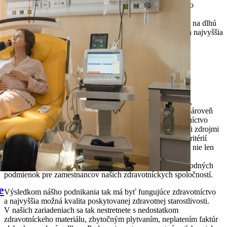
To z nás spravilo nielen jedného z najväčších investorov do
zdravotníctva v strednej Európe, ale aj lídra v inováciách a
digitalizácii. Podnikanie v zdravotníctve vnímame ako beh na dlhú
trať, ktorého výsledkom má byť fungujúce zdravotníctvo a najvyššia
možná kvalita poskytovanej zdravotnej starostlivosti.
Jasná vízia a princípy
Od vstupu do zdravotníctva patríme k lídrom v inováciách,
digitalizácii a dôraze na kvalitnú zdravotnú starostlivosť. Zároveň
vytvárame tlak na finančne udržateľné a moderné zdravotníctvo
tým, že poukazujeme na neefektivitu, plytvanie finančnými zdrojmi
a korupciu a zároveň tlačíme na vytvorenie merateľných kritérií
kvality a efektivity. Našou dlhodobou víziou je zamerať sa nie len
na efektívne a fungujúce zdravotníctvo, či jeho neustálu
modernizáciu a elektronizáciu, ale najmä na vytvorenie vhodných
podmienok pre zamestnancov našich zdravotníckych spoločností.
e
Výsledkom nášho podnikania tak má byť fungujúce zdravotníctvo
a najvyššia možná kvalita poskytovanej zdravotnej starostlivosti.
V našich zariadeniach sa tak nestretnete s nedostatkom
zdravotníckeho materiálu, zbytočným plytvaním, neplatením faktúr