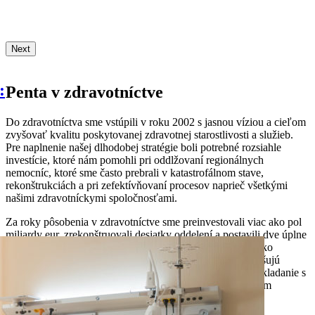
Next
:
Penta v zdravotníctve
Do zdravotníctva sme vstúpili v roku 2002 s jasnou víziou a cieľom
zvyšovať kvalitu poskytovanej zdravotnej starostlivosti a služieb.
Pre naplnenie našej dlhodobej stratégie boli potrebné rozsiahle
investície, ktoré nám pomohli pri oddlžovaní regionálnych
nemocníc, ktoré sme často prebrali v katastrofálnom stave,
rekonštrukciách a pri zefektívňovaní procesov naprieč všetkými
našimi zdravotníckymi spoločnosťami.
Za roky pôsobenia v zdravotníctve sme preinvestovali viac ako pol
miliardy eur, zrekonštruovali desiatky oddelení a postavili dve úplne
nové nemocnice. Okrem toho sa nám podarilo na Slovensko
priniesť a uviesť do praxe aj množstvo inovácií, ktoré zvyšujú
kvalitu zdravotnej starostlivosti, zefektívňujú procesy a nakladanie s
finančnými prostriedkami a pomáhajú pri práci aj samotným
zdravotníkom či lekárnikom.