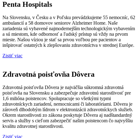
Penta Hospitals
Na Slovensku, v Česku a v Poľsku prevádzkujeme 55 nemocníc, 62
ambulancií a 58 domovov seniorov Alzheimer Home. Naše
zariadenia sú vybavené najmodernejším technologickým vybavením
a sú miestom, kde odbornosť a ľudský prístup sú vždy na prvom
mieste. Našou víziou je stať sa prvou voľbou pre pacientov a
inšpirovať ostatných k zlepšovaniu zdravotníctva v strednej Európe.
Zistiť viac
Zdravotná poisťovňa Dôvera
Zdravotná poisťovňa Dôvera je najväčšia súkromná zdravotná
poisťovňa na Slovensku a zabezpečuje zdravotnú starostlivosť pre
1,6 milióna poistencov. Spolupracuje so všetkými typmi
zdravotníckych zariadení, nemocnicami či laboratóriami. Dôvera je
zároveň dlhodobým lídrom v elektronizácii zdravotníckych služieb.
Okrem starostlivosti zo zákona poskytuje Dôvera aj nadštandardný
servis a služby s cieľom zabezpečiť našim poistencom čo najvyššiu
kvalitu zdravotnej starostlivosti.
Zistiť viac