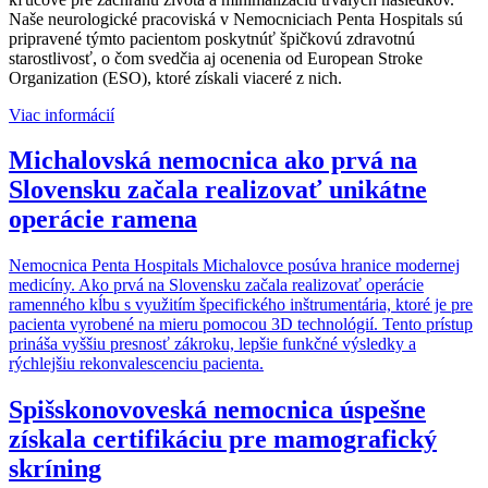
Naše neurologické pracoviská v Nemocniciach Penta Hospitals sú
pripravené týmto pacientom poskytnúť špičkovú zdravotnú
starostlivosť, o čom svedčia aj ocenenia od European Stroke
Organization (ESO), ktoré získali viaceré z nich.
Viac informácií
Michalovská nemocnica ako prvá na
Slovensku začala realizovať unikátne
operácie ramena
Nemocnica Penta Hospitals Michalovce posúva hranice modernej
medicíny. Ako prvá na Slovensku začala realizovať operácie
ramenného kĺbu s využitím špecifického inštrumentária, ktoré je pre
pacienta vyrobené na mieru pomocou 3D technológií. Tento prístup
prináša vyššiu presnosť zákroku, lepšie funkčné výsledky a
rýchlejšiu rekonvalescenciu pacienta.
Spišskonovoveská nemocnica úspešne
získala certifikáciu pre mamografický
skríning