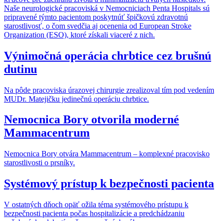
Naše neurologické pracoviská v Nemocniciach Penta Hospitals sú
pripravené týmto pacientom poskytnúť špičkovú zdravotnú
starostlivosť, o čom svedčia aj ocenenia od European Stroke
Organization (ESO), ktoré získali viaceré z nich.
Výnimočná operácia chrbtice cez brušnú
dutinu
Na pôde pracoviska úrazovej chirurgie zrealizoval tím pod vedením
MUDr. Matejičku jedinečnú operáciu chrbtice.
Nemocnica Bory otvorila moderné
Mammacentrum
Nemocnica Bory otvára Mammacentrum – komplexné pracovisko
starostlivosti o prsníky.
Systémový prístup k bezpečnosti pacienta
V ostatných dňoch opäť ožila téma systémového prístupu k
bezpečnosti pacienta počas hospitalizácie a predchádzaniu