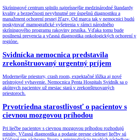
Skríningové centrum splnilo najprísnejšie medzinárodné štandardy
kvality a bezpečnosti nevyhnutné pre úspešnú diagnostiku a
manažment ochorení prsnej žľazy. Od marca tak v nemocnici budú
poskytovať mamografické vyšetrenia v rámci národného
skríningového programu rakoviny prsníka. Vďaka tomu bude
posilnená prevencia a včasná diagnostika onkologických ochorení v
regióne.
Svidnícka nemocnica predstavila
zrekonštruovaný urgentný príjem
Modernejšie priestory, crash room, expektačné lôžka aj nové
prístrojové vybavenie. Nemocnica Penta Hospitals Svidník sa o
akútnych pacientov už mesiac stará v zrekonštruovaných
priestoroch.
Prvotriedna starostlivosť o pacientov s
cievnou mozgovou príhodou
Pri liečbe pacientov s cievnou mozgovou príhodou rozhodujú
minúty. Včasná diagnostika a podanie presne cielenej liečby sú
kľúčové pre záchranu života a minimalizáciu trvalých následkov.