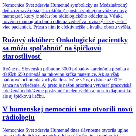
Nemocnica Svet zdravia Humenné symbolicky na Medzinárodný
deň za zdravé prsia (15. októbra) spustila v plnej prevádzke nový
mamograf, ktorý je súčasťou rádiologického oddelenia. Vďaka
novému mamografu budú odteraz vedieť za rovnaký čas vyšetriť
viac pacientiek. Práca s ním je efektívnejšia a kvalita obrazu vyššia.
Ružový október: Onkologické pacientky
sa môžu spoľahnúť na špičkovú
starostlivosť
Ročne na Slovensku pribudne 3000 prípadov karcinómu prsníka a
ďalších 650 pripadá na rakovinu krčka maternice. Ak sa však
nádorové ochorenia zachytia dostatočne včas, existuje až 90 %
šanca na vyliečenie. Aj preto je našou prioritou vytvárať pracoviská,
kde ženám dokážeme poskytnúť nielen rýchlu a presnú diagnostiku,
ale aj špičkovú liečbu.
V humenskej nemocnici sme otvorili novú
rádiológiu
Nemocnica Svet zdravia Humenné dnes slávnostne otvorila úplne
nové rádiologické pracovisko. Jeho súčasťou je aj moderný CT