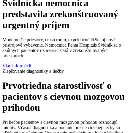
Svidnícka nemocnica
predstavila zrekonštruovaný
urgentný príjem
Modernejšie priestory, crash room, expektačné lôžka aj nové
prístrojové vybavenie. Nemocnica Penta Hospitals Svidník sa o
akútnych pacientov už mesiac stará v zrekonštruovaných
priestoroch.
Viac informácií
Zlepšovanie diagnostiky a liečby
Prvotriedna starostlivosť o
pacientov s cievnou mozgovou
príhodou
Pri liečbe pacientov s cievnou mozgovou príhodou rozhodujú
minúty. Včasná diagnostika a podanie presne cielenej liečby sú
kľúčové pre záchranu života a minimalizáciu trvalých následkov.