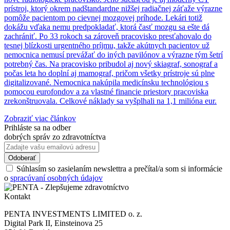
prístroj, ktorý okrem nadštandardne nižšej radiačnej záťaže výrazne
pomôže pacientom po cievnej mozgovej príhode. Lekári totiž
dokážu vďaka nemu predpokladať, ktorá časť mozgu sa ešte dá
zachrániť. Po 33 rokoch sa zároveň pracovisko presťahovalo do
tesnej blízkosti urgentného príjmu, takže akútnych pacientov už
nemocnica nemusí prevážať do iných pavilónov a výrazne tým šetrí
potrebný čas. Na pracovisko pribudol aj nový skiagraf, sonograf a
počas leta ho doplní aj mamograf, pričom všetky prístroje sú plne
digitalizované. Nemocnica nakúpila medicínsku technológiou s
pomocou eurofondov a za vlastné financie priestory pracoviska
zrekonštruovala. Celkové náklady sa vyšplhali na 1,1 milióna eur.
Zobraziť viac článkov
Prihláste sa na odber
dobrých správ zo zdravotníctva
Súhlasím so zasielaním newslettra a prečítal/a som si informácie
o
spracúvaní osobných údajov
Kontakt
PENTA INVESTMENTS LIMITED o. z.
Digital Park II, Einsteinova 25