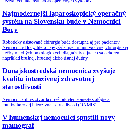
neželaných udalostí počas operačných výkonov.
Najmodernejší laparoskopický operačný
systém na Slovensku bude v Nemocnici
Bory
Roboticky asistovaná chirurgia bude dostupná aj pre pacientov
Nemocnice Bory. Ide o najvyšší stupeň miniinvazívnej chirurgickej
liečby mnohých onkologických diagnóz týkajúcich sa ochorení
napríklad brušnej, hrudnej alebo ústnej dutiny.
Dunajskostredská nemocnica zvyšuje
kvalitu intenzívnej zdravotnej
starostlivosti
Nemocnica dnes otvorila nové oddelenie anestéziológie a
multiodborovej intenzívnej starostlivosti (OAMIS).
V humenskej nemocnici spustili nový
mamograf