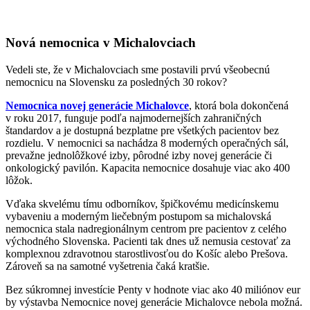
Nová nemocnica v Michalovciach
Vedeli ste, že v Michalovciach sme postavili prvú všeobecnú
nemocnicu na Slovensku za posledných 30 rokov?
Nemocnica novej generácie Michalovce
, ktorá bola dokončená
v roku 2017, funguje podľa najmodernejších zahraničných
štandardov a je dostupná bezplatne pre všetkých pacientov bez
rozdielu. V nemocnici sa nachádza 8 moderných operačných sál,
prevažne jednolôžkové izby, pôrodné izby novej generácie či
onkologický pavilón. Kapacita nemocnice dosahuje viac ako 400
lôžok.
Vďaka skvelému tímu odborníkov, špičkovému medicínskemu
vybaveniu a moderným liečebným postupom sa michalovská
nemocnica stala nadregionálnym centrom pre pacientov z celého
východného Slovenska. Pacienti tak dnes už nemusia cestovať za
komplexnou zdravotnou starostlivosťou do Košíc alebo Prešova.
Zároveň sa na samotné vyšetrenia čaká kratšie.
Bez súkromnej investície Penty v hodnote viac ako 40 miliónov eur
by výstavba Nemocnice novej generácie Michalovce nebola možná.