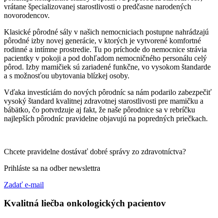
vrátane špecializovanej starostlivosti o predčasne narodených
novorodencov.
Klasické pôrodné sály v našich nemocniciach postupne nahrádzajú
pôrodné izby novej generácie, v ktorých je vytvorené komfortné
rodinné a intímne prostredie. Tu po príchode do nemocnice strávia
pacientky v pokoji a pod dohľadom nemocničného personálu celý
pôrod. Izby mamičiek sú zariadené funkčne, vo vysokom štandarde
a s možnosťou ubytovania blízkej osoby.
Vďaka investíciám do nových pôrodníc sa nám podarilo zabezpečiť
vysoký štandard kvalitnej zdravotnej starostlivosti pre mamičku a
bábätko, čo potvrdzuje aj fakt, že naše pôrodnice sa v rebríčku
najlepších pôrodníc pravidelne objavujú na popredných priečkach.
Chcete pravidelne dostávať dobré správy zo zdravotníctva?
Prihláste sa na odber newslettra
Zadať e-mail
Kvalitná liečba onkologických pacientov