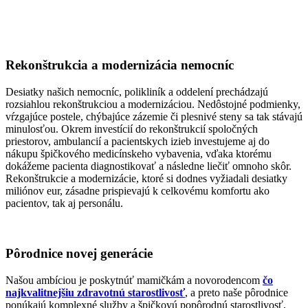
Rekonštrukcia a modernizácia nemocníc
Desiatky našich nemocníc, polikliník a oddelení prechádzajú
rozsiahlou rekonštrukciou a modernizáciou. Nedôstojné podmienky,
vŕzgajúce postele, chýbajúce zázemie či plesnivé steny sa tak stávajú
minulosťou. Okrem investícií do rekonštrukcií spoločných
priestorov, ambulancií a pacientskych izieb investujeme aj do
nákupu špičkového medicínskeho vybavenia, vďaka ktorému
dokážeme pacienta diagnostikovať a následne liečiť omnoho skôr.
Rekonštrukcie a modernizácie, ktoré si dodnes vyžiadali desiatky
miliónov eur, zásadne prispievajú k celkovému komfortu ako
pacientov, tak aj personálu.
Pôrodnice novej generácie
Našou ambíciou je poskytnúť mamičkám a novorodencom
čo
najkvalitnejšiu zdravotnú starostlivosť
, a preto naše pôrodnice
ponúkajú komplexné služby a špičkovú popôrodnú starostlivosť,