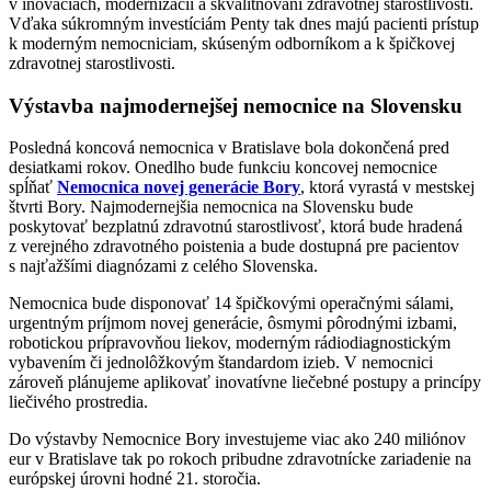
v inováciách, modernizácii a skvalitňovaní zdravotnej starostlivosti.
Vďaka súkromným investíciám Penty tak dnes majú pacienti prístup
k moderným nemocniciam, skúseným odborníkom a k špičkovej
zdravotnej starostlivosti.
Výstavba najmodernejšej nemocnice na Slovensku
Posledná koncová nemocnica v Bratislave bola dokončená pred
desiatkami rokov. Onedlho bude funkciu koncovej nemocnice
spĺňať
Nemocnica novej generácie Bory
, ktorá vyrastá v mestskej
štvrti Bory. Najmodernejšia nemocnica na Slovensku bude
poskytovať bezplatnú zdravotnú starostlivosť, ktorá bude hradená
z verejného zdravotného poistenia a bude dostupná pre pacientov
s najťažšími diagnózami z celého Slovenska.
Nemocnica bude disponovať 14 špičkovými operačnými sálami,
urgentným príjmom novej generácie, ôsmymi pôrodnými izbami,
robotickou prípravovňou liekov, moderným rádiodiagnostickým
vybavením či jednolôžkovým štandardom izieb. V nemocnici
zároveň plánujeme aplikovať inovatívne liečebné postupy a princípy
liečivého prostredia.
Do výstavby Nemocnice Bory investujeme viac ako 240 miliónov
eur v Bratislave tak po rokoch pribudne zdravotnícke zariadenie na
európskej úrovni hodné 21. storočia.