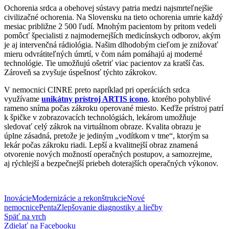
Ochorenia srdca a obehovej sústavy patria medzi najsmrteľnejšie
civilizačné ochorenia. Na Slovensku na tieto ochorenia umrie každý
mesiac približne 2 500 ľudí. Mnohým pacientom by pritom vedeli
pomôcť špecialisti z najmodernejších medicínskych odborov, akým
je aj intervenčná rádiológia. Našim dlhodobým cieľom je znižovať
mieru odvrátiteľných úmrtí, v čom nám pomáhajú aj moderné
technológie. Tie umožňujú ošetriť viac pacientov za kratší čas.
Zároveň sa zvyšuje úspešnosť týchto zákrokov.
V nemocnici CINRE preto napríklad pri operáciách srdca
využívame
unikátny prístroj ARTIS icono
, ktorého pohyblivé
rameno sníma počas zákroku operované miesto. Keďže prístroj patrí
k špičke v zobrazovacích technológiách, lekárom umožňuje
sledovať celý zákrok na virtuálnom obraze. Kvalita obrazu je
úplne zásadná, pretože je jediným „vodítkom v tme“, ktorým sa
lekár počas zákroku riadi. Lepší a kvalitnejší obraz znamená
otvorenie nových možností operačných postupov, a samozrejme,
aj rýchlejší a bezpečnejší priebeh doterajších operačných výkonov.
Inovácie
Modernizácie a rekonštrukcie
Nové
nemocnice
Penta
Zlepšovanie diagnostiky a liečby
Späť na vrch
Zdielať
na Facebooku