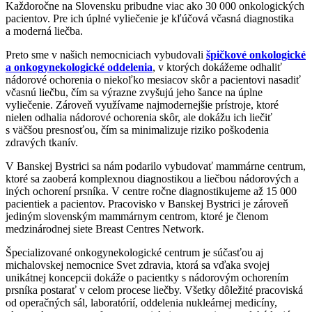
Každoročne na Slovensku pribudne viac ako 30 000 onkologických
pacientov. Pre ich úplné vyliečenie je kľúčová včasná diagnostika
a moderná liečba.
Preto sme v našich nemocniciach vybudovali
špičkové onkologické
a onkogynekologické oddelenia
, v ktorých dokážeme odhaliť
nádorové ochorenia o niekoľko mesiacov skôr a pacientovi nasadiť
včasnú liečbu, čím sa výrazne zvyšujú jeho šance na úplne
vyliečenie. Zároveň využívame najmodernejšie prístroje, ktoré
nielen odhalia nádorové ochorenia skôr, ale dokážu ich liečiť
s väčšou presnosťou, čím sa minimalizuje riziko poškodenia
zdravých tkanív.
V Banskej Bystrici sa nám podarilo vybudovať mammárne centrum,
ktoré sa zaoberá komplexnou diagnostikou a liečbou nádorových a
iných ochorení prsníka. V centre ročne diagnostikujeme až 15 000
pacientiek a pacientov. Pracovisko v Banskej Bystrici je zároveň
jediným slovenským mammárnym centrom, ktoré je členom
medzinárodnej siete Breast Centres Network.
Špecializované onkogynekologické centrum je súčasťou aj
michalovskej nemocnice Svet zdravia, ktorá sa vďaka svojej
unikátnej koncepcii dokáže o pacientky s nádorovým ochorením
prsníka postarať v celom procese liečby. Všetky dôležité pracoviská
od operačných sál, laboratórií, oddelenia nukleárnej medicíny,