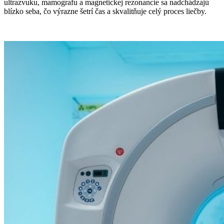
ultrazvuku, mamografu a magnetickej rezonancie sa nadchádzajú
blízko seba, čo výrazne šetrí čas a skvalitňuje celý proces liečby.