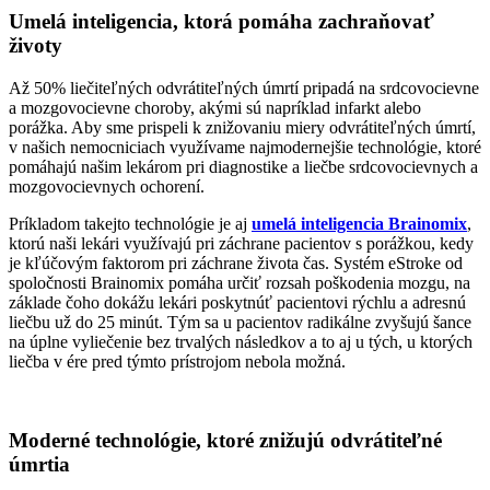
Umelá inteligencia, ktorá pomáha zachraňovať
životy
Až 50% liečiteľných odvrátiteľných úmrtí pripadá na srdcovocievne
a mozgovocievne choroby, akými sú napríklad infarkt alebo
porážka. Aby sme prispeli k znižovaniu miery odvrátiteľných úmrtí,
v našich nemocniciach využívame najmodernejšie technológie, ktoré
pomáhajú našim lekárom pri diagnostike a liečbe srdcovocievnych a
mozgovocievnych ochorení.
Príkladom takejto technológie je aj
umelá inteligencia Brainomix
,
ktorú naši lekári využívajú pri záchrane pacientov s porážkou, kedy
je kľúčovým faktorom pri záchrane života čas. Systém eStroke od
spoločnosti Brainomix pomáha určiť rozsah poškodenia mozgu, na
základe čoho dokážu lekári poskytnúť pacientovi rýchlu a adresnú
liečbu už do 25 minút. Tým sa u pacientov radikálne zvyšujú šance
na úplne vyliečenie bez trvalých následkov a to aj u tých, u ktorých
liečba v ére pred týmto prístrojom nebola možná.
Moderné technológie, ktoré znižujú odvrátiteľné
úmrtia