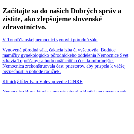
Začítajte sa do našich Dobrých správ a
zistite, ako zlepšujeme slovenské
zdravotníctvo.
V Topoľčianskej nemocnici vynovili pôrodnú sálu
Vynovená pôrodná sála, čakacia izba či vyšetrovňa. Budúce
mamičky gynekologicko-pôrodníckeho oddelenia Nemocnice Svet
zdravia Topoľčany sa budú opäť cítiť o čosi komfortnejšie.
Nemocnica zrekonštruovala časť priestorov, aby prispela k väčšej
bezpečnosti a pohode rodičiek.
Klinický líder Ivan Vulev povedie CINRE
Nemocnica Bory, ktorá sa pre vás otvorí v Bratislave presne o rok,
postupne vám predstavíme prvých päť medicínskych a
ošetrovateľských tvárí. Ako ďalšieho klinického lídra vám
predstavíme špičkového intervenčného rádiológa MUDr. Ivana
Vuleva, PhD., MPH, FCIRSE.
Lieky pre pacientov pripraví robot
Ešte nedávno boli umelá inteligencia a praktické využitie robotov v