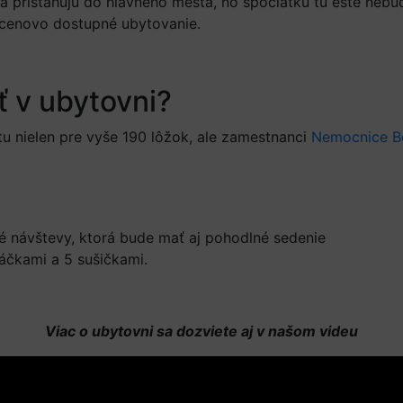
 sa prisťahujú do hlavného mesta, no spočiatku tu ešte nebu
 cenovo dostupné ubytovanie.
 v ubytovni?
 nielen pre vyše 190 lôžok, ale zamestnanci
Nemocnice B
 návštevy, ktorá bude mať aj pohodlné sedenie
áčkami a 5 sušičkami.
Viac o ubytovni sa dozviete aj v našom videu