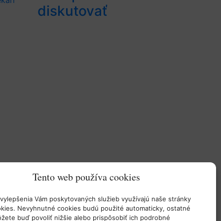
kári
diskutovať
Tento web používa cookies
Kontakt
PENTA INVESTMENTS LIMITED
vylepšenia Vám poskytovaných služieb využívajú naše stránky
o. z.
kies. Nevyhnutné cookies budú použité automaticky, ostatné
Digital Park II, Einsteinova 25
žete buď povoliť nižšie alebo prispôsobiť ich podrobné