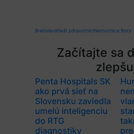
Bratislava
Naši zdravotníci
Nemocnica Bory
Začítajte sa 
zlepšu
Penta Hospitals SK
Hu
ako prvá sieť na
ne
Slovensku zaviedla
vla
umelú inteligenciu
sta
do RTG
ta
diagnostiky
pre