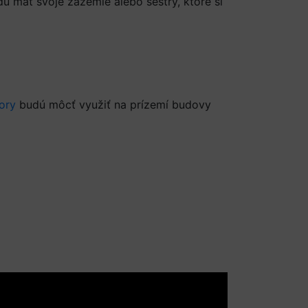
dú mať svoje zázemie alebo sestry, ktoré si
ory
budú môcť využiť na prízemí budovy