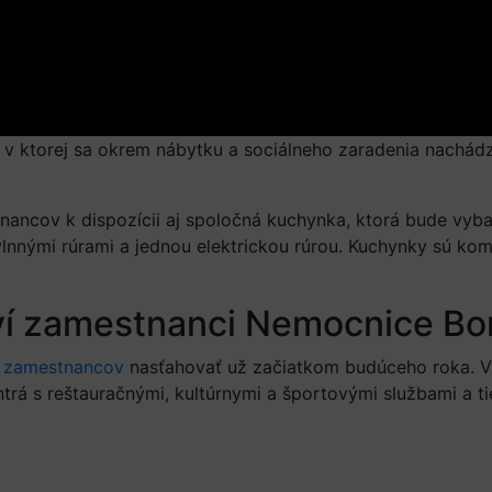
v ktorej sa okrem nábytku a sociálneho zaradenia nachádz
nancov k dispozícii aj spoločná kuchynka, ktorá bude vyb
nými rúrami a jednou elektrickou rúrou. Kuchynky sú komp
ví zamestnanci Nemocnice Bo
e zamestnancov
nasťahovať už začiatkom budúceho roka. V 
ntrá s reštauračnými, kultúrnymi a športovými službami a 