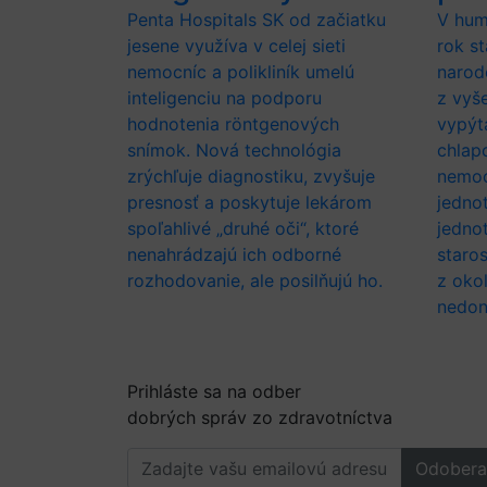
Penta Hospitals SK od začiatku
V hum
jesene využíva v celej sieti
rok st
nemocníc a polikliník umelú
narod
inteligenciu na podporu
z vyš
hodnotenia röntgenových
vypýt
snímok. Nová technológia
chlap
zrýchľuje diagnostiku, zvyšuje
nemoc
presnosť a poskytuje lekárom
jednot
spoľahlivé „druhé oči“, ktoré
jedno
nenahrádzajú ich odborné
staros
rozhodovanie, ale posilňujú ho.
z oko
nedon
Prihláste sa na odber
dobrých správ zo zdravotníctva