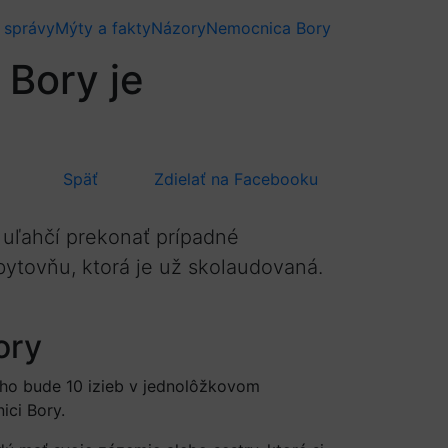
 správy
Mýty a fakty
Názory
Nemocnica Bory
Bory je
Späť
Zdielať na Facebooku
 uľahčí prekonať prípadné
ytovňu, ktorá je už skolaudovaná.
ory
oho bude 10 izieb v jednolôžkovom
ici Bory.