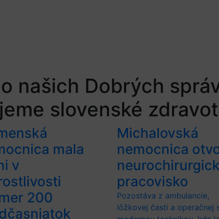
do našich Dobrých správ 
jeme slovenské zdravot
menská
Michalovská
mocnica mala
nemocnica otvo
ni v
neurochirurgic
rostlivosti
pracovisko
kmer 200
Pozostáva z ambulancie,
lôžkovej časti a operačnej 
dčasniatok