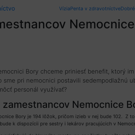
íctvo
Vízia
Penta v zdravotníctve
Dobré
mestnancov Nemocnice 
mocnici Bory chceme priniesť benefit, ktorý im
o sme pri nemocnici postavili sedempodlažnú ub
môcť personál využívať?
e zamestnancov Nemocnice B
ice Bory je 194 lôžok, pričom izieb v nej bude 102. Z t
de k dispozícii pre sestry i lekárov pracujúcich v Nemocn