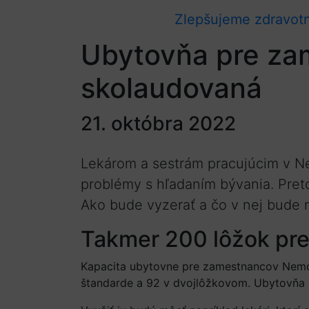
Zlepšujeme zdravotn
Ubytovňa pre za
skolaudovaná
21. októbra 2022
Lekárom a sestrám pracujúcim v Ne
problémy s hľadaním bývania. Pret
Ako bude vyzerať a čo v nej bude 
Takmer 200 lôžok pr
Kapacita ubytovne pre zamestnancov Nemocn
štandarde a 92 v dvojlôžkovom. Ubytovňa bu