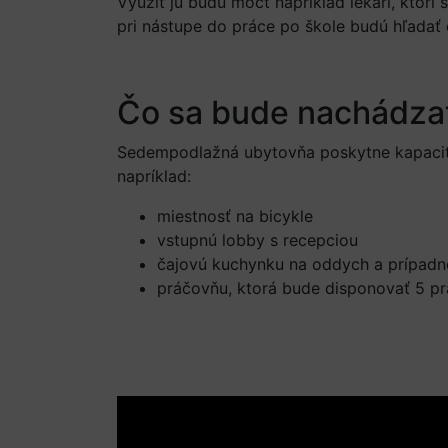
Využiť ju budú môcť napríklad lekári, ktorí
pri nástupe do práce po škole budú hľadať
Čo sa bude nachádzať
Sedempodlažná ubytovňa poskytne kapacitu
napríklad:
miestnosť na bicykle
vstupnú lobby s recepciou
čajovú kuchynku na oddych a prípadné
práčovňu, ktorá bude disponovať 5 pr