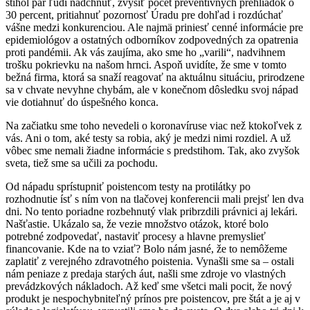
stihol pár ľudí nadchnúť, zvýšiť počet preventívnych prehliadok o
30 percent, pritiahnuť pozornosť Úradu pre dohľad i rozdúchať
vášne medzi konkurenciou. Ale najmä priniesť cenné informácie pre
epidemiológov a ostatných odborníkov zodpovedných za opatrenia
proti pandémii. Ak vás zaujíma, ako sme ho „varili“, nadvihnem
trošku pokrievku na našom hrnci. Aspoň uvidíte, že sme v tomto
bežná firma, ktorá sa snaží reagovať na aktuálnu situáciu, prirodzene
sa v chvate nevyhne chybám, ale v konečnom dôsledku svoj nápad
vie dotiahnuť do úspešného konca.
Na začiatku sme toho nevedeli o koronavíruse viac než ktokoľvek z
vás. Ani o tom, aké testy sa robia, aký je medzi nimi rozdiel. A už
vôbec sme nemali žiadne informácie s predstihom. Tak, ako zvyšok
sveta, tiež sme sa učili za pochodu.
Od nápadu sprístupniť poistencom testy na protilátky po
rozhodnutie ísť s ním von na tlačovej konferencii mali prejsť len dva
dni. No tento poriadne rozbehnutý vlak pribrzdili právnici aj lekári.
Našťastie. Ukázalo sa, že vezie množstvo otázok, ktoré bolo
potrebné zodpovedať, nastaviť procesy a hlavne premyslieť
financovanie. Kde na to vziať? Bolo nám jasné, že to nemôžeme
zaplatiť z verejného zdravotného poistenia. Vynašli sme sa – ostali
nám peniaze z predaja starých áut, našli sme zdroje vo vlastných
prevádzkových nákladoch. Až keď sme všetci mali pocit, že nový
produkt je nespochybniteľný prínos pre poistencov, pre štát a je aj v