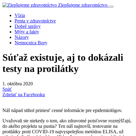
Zlepšujeme zdravotníctvo
Vízia
Penta v zdravotníctve
Dobré správy
Mýty a fakty
Názory
Nemocnica Bory
Súťaž existuje, aj to dokázali
testy na protilátky
1. októbra 2020
Späť
Zdielať na Facebooku
Náš nápad stihol priniesť cenné informácie pre epidemiológov.
Uvažovali ste niekedy o tom, ako zdravotné poisťovne rozmýšľajú,
do akého projektu sa pustia? Ten náš najnovší, testovanie na
protilátky proti COVID-19 najvyspelejšou metódou ELISA, už