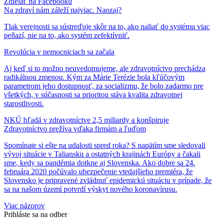
Zdielať
na Facebooku
Na zdraví nám záleží najviac. Naozaj?
Tlak verejnosti sa sústreďuje skôr na to, ako naliať do systému viac
peňazí, nie na to, ako systém zefektívniť.
Revolúcia v nemocniciach sa začala
Aj keď si to možno neuvedomujeme, ale zdravotníctvo prechádza
radikálnou zmenou. Kým za Márie Terézie bola kľúčovým
parametrom jeho dostupnosť, za socializmu, že bolo zadarmo pre
všetkých, v súčasnosti sa prioritou stáva kvalita zdravotnej
starostlivosti.
NKÚ hľadá v zdravotníctve 2,5 miliardy a konšpiruje
Zdravotníctvo prežíva vďaka firmám a ľuďom
Spomínate si ešte na udalosti spred roka? S napätím sme sledovali
vývoj situácie v Taliansku a ostatných krajinách Európy a čakali
sme, kedy sa pandémia dotkne aj Slovenska. Ako dobre sa 24.
februára 2020 počúvalo ubezpečenie vtedajšieho premiéra, že
Slovensko je pripravené zvládnuť epidemickú situáciu v prípade, že
sa na našom území potvrdí výskyt nového koronavírusu.
Viac názorov
Prihláste sa na odber