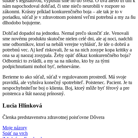
súlade s legislatívou, vypustili sme ho do sveta. O dva alebo tri dni k
nám napochodoval dohľad, či sme niečo neurobili v rozpore so
zákonmi. Krásny príklad konkurenčného boja – ale tak je to v
poriadku, súťaž je v zdravotnom poistení veľmi potrebná a my za ňu
dlhodobo bojujeme.
Dohľad dopadol na jednotku. Nemal prečo skončiť zle. Venovali
sme novému produktu skutočne nielen celé dni, ale aj noci, nadchli
sme odborníkov, ktorí sa nebáli verejne vyhlásiť, že ide o dobrú a
potrebnú vec. Aj keď riskovali, že sa na nich zosype kopa kritiky a
ona sa aj naozaj zosypala. Žeby opäť dôkaz konkurenčného boja?
Odborníci to zvládli, a my sa na nikoho, kto by za tými
podpichnutiami mohol byť, nehneváme.
Berieme to ako súťaž, súťaž v regulovanom prostredí. Má svoje
pravidlá, ale vyhráva konečný spotrebiteľ. Poistenec. Pacient. Je tu
nespochybniteľne boj o klienta. Boj, ktorý môže byť férový a pre
poistenca a štát naozaj prínosný.
Lucia Hlinková
Členka predstavenstva zdravotnej poisťovne Dôvera
Moje názory
Späť na vrch