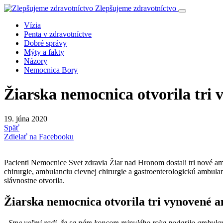
Zlepšujeme zdravotníctvo
Vízia
Penta v zdravotníctve
Dobré správy
Mýty a fakty
Názory
Nemocnica Bory
Žiarska nemocnica otvorila tri
19. júna 2020
Späť
Zdielať na Facebooku
Pacienti Nemocnice Svet zdravia Žiar nad Hronom dostali tri nové a
chirurgie, ambulanciu cievnej chirurgie a gastroenterologickú ambul
slávnostne otvorila.
Žiarska nemocnica otvorila tri vynovené 
„Sme veľmi radi, že sa nám koncom minulého roka podarilo ambulancie