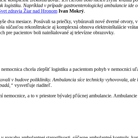
 tak logistiku. Napríklad v prípade gastroenterologickej ambulancie id
vet zdravia Žiar nad Hronom
Ivan Mokrý
.
še dva mesiace. Posúvali sa priečky, vybúravali nové dverné otvory, v
 súčasťou rekonštrukcie aj komplexná obnova elektroinštalácie vrátan
pre pacientov boli nainštalované aj televízne obrazovky.
nemocnica chcela zlepšiť logistiku a pacientom pohyb v nemocnici uľ
vali v budove polikliniky. Ambulancia síce technicky vyhovovala, ale 
dpadá,“
vysvetľuje riaditeľ.
 nemocnice, a to v priestore bývalej pľúcnej ambulancie. Ambulancie 
v rozsahu ambulantnej starostlivosti, súčasne ambulantné kontroly, ko