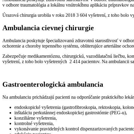
v odbore traumatológia a lokálnu vnútrokĺbnu aplikáciu prípravkov 
Úrazová chirurgia urobila v roku 2018 3 604 vyšetrení, z toho bolo v
Ambulancia cievnej chirurgie
Ambulancia poskytuje špecializovanú zdravotnú starostlivosť v odbore
ochorenie a choroby tepenného systému, obliterujúce arteriálne ocho
Zabezpečuje medikamentóznu, chirurgickú, vazodilatačnú liečbu, kon
vyšetrení, z toho bolo vyšetrených 2 414 pacientov. Na ambulancii sa
Gastroenterologická ambulancia
Na ambulanciu prichádzajú pacienti na odporúčanie praktického lekár
endoskopické vyšetrenia (gastrofibroskopia, rektoskopia, kolo
inštaláciu perkutánnej endoskopickej gastrostómie (PEG-u),
konziliárne vyšetrenia,
kontrolné vyšetrenia,
vykonávanie pravidelných kontrol dispenzarizovaných paciento