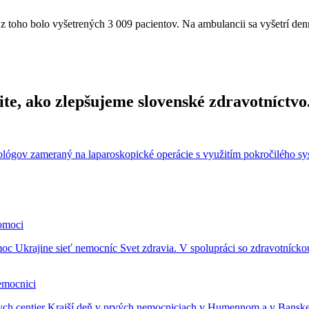
z toho bolo vyšetrených 3 009 pacientov. Na ambulancii sa vyšetrí den
tite, ako zlepšujeme slovenské zdravotníctvo
ógov zameraný na laparoskopické operácie s využitím pokročilého sys
pomoci
moc Ukrajine sieť nemocníc Svet zdravia. V spolupráci so zdravotníc
emocnici
ych centier Krajší deň v prvých nemocniciach v Humennom a v Banskej 