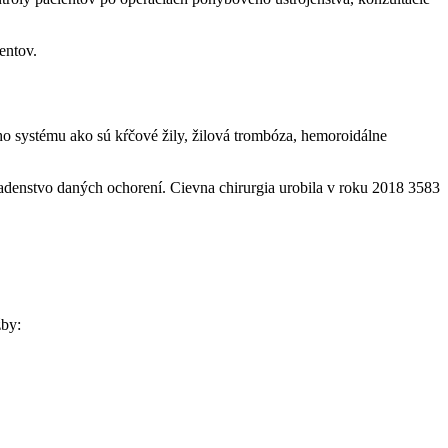
entov.
ého systému ako sú kŕčové žily, žilová trombóza, hemoroidálne
adenstvo daných ochorení. Cievna chirurgia urobila v roku 2018 3583
žby: