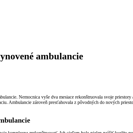
 vynovené ambulancie
mbulancie. Nemocnica vyše dva mesiace rekonštruovala svoje priestory
anciu. Ambulancie zároveň presťahovala z pôvodných do nových priestor
ambulancie
 komplexne zrekonštruovať. Ich cieľom bolo nielen zvýšiť kvalitu pos