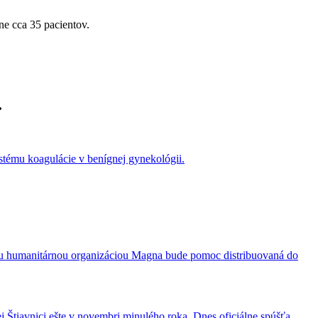
ne cca 35 pacientov.
.
tému koagulácie v benígnej gynekológii.
kou humanitárnou organizáciou Magna bude pomoc distribuovaná do
Štiavnici ešte v novembri minulého roka. Dnes oficiálne spúšťa