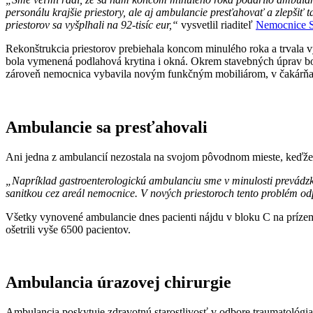
personálu krajšie priestory, ale aj ambulancie presťahovať a zlepšiť
priestorov sa vyšplhali na 92-tisíc eur,“
vysvetlil riaditeľ
Nemocnice S
Rekonštrukcia priestorov prebiehala koncom minulého roka a trvala vy
bola vymenená podlahová krytina i okná. Okrem stavebných úprav bola
zároveň nemocnica vybavila novým funkčným mobiliárom, v čakárňach 
Ambulancie sa presťahovali
Ani jedna z ambulancií nezostala na svojom pôvodnom mieste, keďže 
„Napríklad gastroenterologickú ambulanciu sme v minulosti prevádzko
sanitkou cez areál nemocnice. V nových priestoroch tento problém o
Všetky vynovené ambulancie dnes pacienti nájdu v bloku C na prízemí
ošetrili vyše 6500 pacientov.
Ambulancia úrazovej chirurgie
Ambulancia poskytuje zdravotnú starostlivosť v odbore traumatológia 