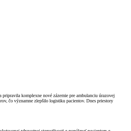
 a pripravila komplexne nové zázemie pre ambulanciu úrazovej
ov, čo významne zlepšilo logistiku pacientov. Dnes priestory
kytovanej zdravotnej starostlivosti a ponúknuť pacientom a