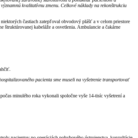
e o významnú kvalitatívnu zmenu. Celkové náklady na rekonštrukciu
 niektorých častiach zatepľoval obvodový plášť a v celom priestore
e štruktúrovanej kabeláže a osvetlenia. Ambulancie a čakárne
ahčiť.
hospitalizovaného pacienta sme museli na vyšetrenie transportovať
počas minulého roka vykonali spoločne vyše 14-tisíc vyšetrení a
ntroly pacientov po operáciách pohybového ústrojenstva, konzultácie