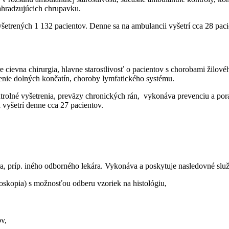
nahradzujúcich chrupavku.
yšetrených 1 132 pacientov. Denne sa na ambulancii vyšetrí cca 28 paci
 cievna chirurgia, hlavne starostlivosť o pacientov s chorobami žilov
renie dolných končatín, choroby lymfatického systému.
trolné vyšetrenia, preväzy chronických rán, vykonáva prevenciu a por
 vyšetrí denne cca 27 pacientov.
a, príp. iného odborného lekára. Vykonáva a poskytuje nasledovné slu
noskopia) s možnosťou odberu vzoriek na histológiu,
v,