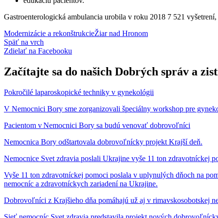
edukáciu pacientov.
Gastroenterologická ambulancia urobila v roku 2018 7 521 vyšetrení, 
Modernizácie a rekonštrukcie
Žiar nad Hronom
Späť na vrch
Zdielať
na Facebooku
Začítajte sa do našich Dobrých správ a zis
Pokročilé laparoskopické techniky v gynekológii
V Nemocnici Bory sme zorganizovali špeciálny workshop pre gynekol
Pacientom v Nemocnici Bory sa budú venovať dobrovoľníci
Nemocnica Bory odštartovala dobrovoľnícky projekt Krajší deň.
Nemocnice Svet zdravia poslali Ukrajine vyše 11 ton zdravotníckej 
Vyše 11 ton zdravotníckej pomoci poslala v uplynulých dňoch na po
nemocníc a zdravotníckych zariadení na Ukrajine.
Dobrovoľníci z Krajšieho dňa pomáhajú už aj v rimavskosobotskej n
Sieť nemocníc Svet zdravia predstavila projekt nových dobrovoľníck