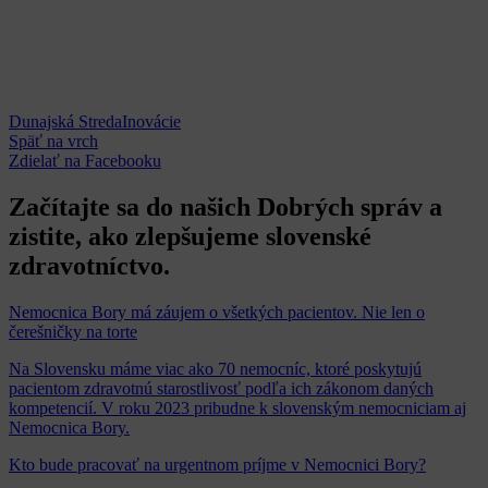
Dunajská Streda
Inovácie
Späť na vrch
Zdielať
na Facebooku
Začítajte sa do našich Dobrých správ a
zistite, ako zlepšujeme slovenské
zdravotníctvo.
Nemocnica Bory má záujem o všetkých pacientov. Nie len o
čerešničky na torte
Na Slovensku máme viac ako 70 nemocníc, ktoré poskytujú
pacientom zdravotnú starostlivosť podľa ich zákonom daných
kompetencií. V roku 2023 pribudne k slovenským nemocniciam aj
Nemocnica Bory.
Kto bude pracovať na urgentnom príjme v Nemocnici Bory?