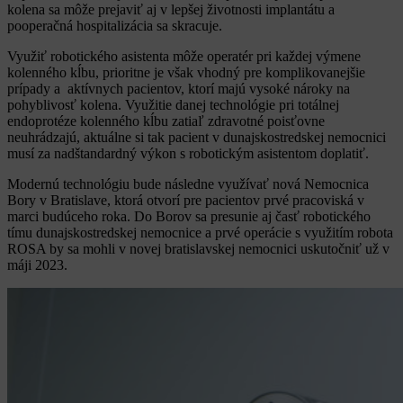
kolena sa môže prejaviť aj v lepšej životnosti implantátu a
pooperačná hospitalizácia sa skracuje.
Využiť robotického asistenta môže operatér pri každej výmene
kolenného kĺbu, prioritne je však vhodný pre komplikovanejšie
prípady a aktívnych pacientov, ktorí majú vysoké nároky na
pohyblivosť kolena. Využitie danej technológie pri totálnej
endoprotéze kolenného kĺbu zatiaľ zdravotné poisťovne
neuhrádzajú, aktuálne si tak pacient v dunajskostredskej nemocnici
musí za nadštandardný výkon s robotickým asistentom doplatiť.
Modernú technológiu bude následne využívať nová Nemocnica
Bory v Bratislave, ktorá otvorí pre pacientov prvé pracoviská v
marci budúceho roka. Do Borov sa presunie aj časť robotického
tímu dunajskostredskej nemocnice a prvé operácie s využitím robota
ROSA by sa mohli v novej bratislavskej nemocnici uskutočniť už v
máji 2023.