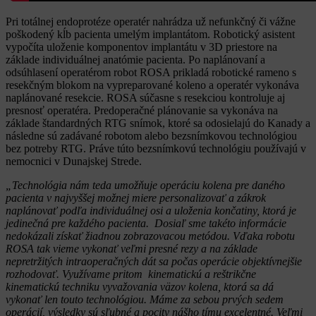
Pri totálnej endoprotéze operatér nahrádza už nefunkčný či vážne
poškodený kĺb pacienta umelým implantátom. Robotický asistent
vypočíta uloženie komponentov implantátu v 3D priestore na
základe individuálnej anatómie pacienta. Po naplánovaní a
odsúhlasení operatérom robot ROSA prikladá robotické rameno s
resekčným blokom na vypreparované koleno a operatér vykonáva
naplánované resekcie. ROSA súčasne s resekciou kontroluje aj
presnosť operatéra. Predoperačné plánovanie sa vykonáva na
základe štandardných RTG snímok, ktoré sa odosielajú do Kanady a
následne sú zadávané robotom alebo bezsnímkovou technológiou
bez potreby RTG. Práve túto bezsnímkovú technológiu používajú v
nemocnici v Dunajskej Strede.
„Technológia nám teda umožňuje operáciu kolena pre daného
pacienta v najvyššej možnej miere personalizovať a zákrok
naplánovať podľa individuálnej osi a uloženia končatiny, ktorá je
jedinečná pre každého pacienta. Dosiaľ sme takéto informácie
nedokázali získať žiadnou zobrazovacou metódou. Vďaka robotu
ROSA tak vieme vykonať veľmi presné rezy a na základe
nepretržitých intraoperačných dát sa počas operácie objektívnejšie
rozhodovať. Využívame pritom kinematickú a reštrikčne
kinematickú techniku vyvažovania väzov kolena, ktorá sa dá
vykonať len touto technológiou. Máme za sebou prvých sedem
operácií, výsledky sú sľubné a pocity nášho tímu excelentné. Veľmi