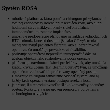
Systém ROSA
robotická platforma, ktorá pomáha chirurgom pri vykonávaní
totálnej endoprotézy kolena pri resekciách kostí, ako aj pri
hodnotení stavu mäkkých tkanív s cieľom uľahčiť
intraoperačné umiestnenie implantátov
umožňuje predoperačné plánovanie na základe jednoduchých
RTG snímok, ktoré sú dostupnejšie ako CT vyšetrenia a
menej vystavujú pacientov žiareniu, ako aj bezsnímkovú
operatívu, čo umožňuje prevádzkovú flexibilitu.
poskytuje operatérovi nepretržité intraoperačné dáta za
účelom objektívneho rozhodovania počas operácie
platforma je navrhnutá lekármi pre lekárov tak, aby umožnila
krátku krivku učenia (tzv. „learning curve“) tým, že umožňuje
operatérom zachovať ich preferovaný operačný postup.
Umožňuje chirurgom samostatne ovládať systém, ako aj
každý krok operácie vrátane postupu resekcie kostí.
je presnejší a reprodukovateľnejší ako konvenčný operačný
postup. Poskytuje vyššiu úroveň presnosti v porovnaní s
technológiou navigácie