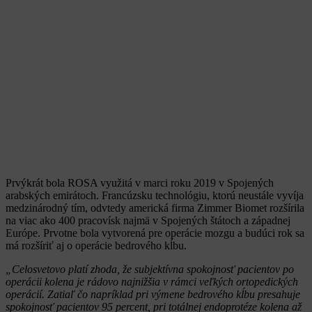
Prvýkrát bola ROSA využitá v marci roku 2019 v Spojených
arabských emirátoch. Francúzsku technológiu, ktorú neustále vyvíja
medzinárodný tím, odvtedy americká firma Zimmer Biomet rozšírila
na viac ako 400 pracovísk najmä v Spojených štátoch a západnej
Európe. Prvotne bola vytvorená pre operácie mozgu a budúci rok sa
má rozšíriť aj o operácie bedrového kĺbu.
„Celosvetovo platí zhoda, že subjektívna spokojnosť pacientov po
operácii kolena je rádovo najnižšia v rámci veľkých ortopedických
operácií. Zatiaľ čo napríklad pri výmene bedrového kĺbu presahuje
spokojnosť pacientov 95 percent, pri totálnej endoprotéze kolena až