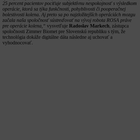
25 percent pacientov pociťuje subjektívnu nespokojnosť s výsledkom
operácie, ktorá sa týka funkčnosti, pohyblivosti či pooperačnej
bolestivosti kolena. Aj preto sa po najzložitejších operáciách mozgu
začala naša spoločnosť sústreďovať na vývoj robota ROSA práve
pre operácie kolena,“
vysvetľuje
Radoslav Markech
, zástupca
spoločnosti Zimmer Biomet pre Slovenskú republiku s tým, že
technológia dokáže digitálne dáta následne aj uchovať a
vyhodnocovať.