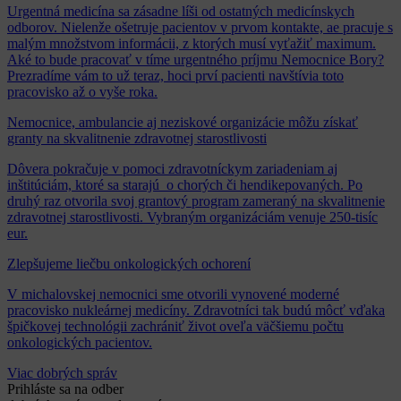
Urgentná medicína sa zásadne líši od ostatných medicínskych
odborov. Nielenže ošetruje pacientov v prvom kontakte, ae pracuje s
malým množstvom informácii, z ktorých musí vyťažiť maximum.
Aké to bude pracovať v tíme urgentného príjmu Nemocnice Bory?
Prezradíme vám to už teraz, hoci prví pacienti navštívia toto
pracovisko až o vyše roka.
Nemocnice, ambulancie aj neziskové organizácie môžu získať
granty na skvalitnenie zdravotnej starostlivosti
Dôvera pokračuje v pomoci zdravotníckym zariadeniam aj
inštitúciám, ktoré sa starajú o chorých či hendikepovaných. Po
druhý raz otvorila svoj grantový program zameraný na skvalitnenie
zdravotnej starostlivosti. Vybraným organizáciám venuje 250-tisíc
eur.
Zlepšujeme liečbu onkologických ochorení
V michalovskej nemocnici sme otvorili vynovené moderné
pracovisko nukleárnej medicíny. Zdravotníci tak budú môcť vďaka
špičkovej technológii zachrániť život oveľa väčšiemu počtu
onkologických pacientov.
Viac dobrých správ
Prihláste sa na odber