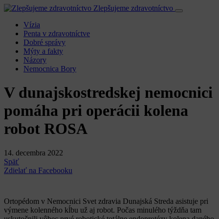
Zlepšujeme zdravotníctvo
Vízia
Penta v zdravotníctve
Dobré správy
Mýty a fakty
Názory
Nemocnica Bory
V dunajskostredskej nemocnici
pomáha pri operácii kolena
robot ROSA
14. decembra 2022
Späť
Zdielať na Facebooku
Ortopédom v Nemocnici Svet zdravia Dunajská Streda asistuje pri
výmene kolenného kĺbu už aj robot. Počas minulého týždňa tam
uskutočnili vôbec prvé robotické totálne endoprotézy kolena daného