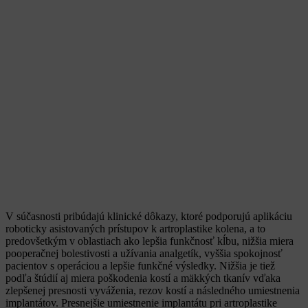
V súčasnosti pribúdajú klinické dôkazy, ktoré podporujú aplikáciu
roboticky asistovaných prístupov k artroplastike kolena, a to
predovšetkým v oblastiach ako lepšia funkčnosť kĺbu, nižšia miera
pooperačnej bolestivosti a užívania analgetík, vyššia spokojnosť
pacientov s operáciou a lepšie funkčné výsledky. Nižšia je tiež
podľa štúdií aj miera poškodenia kostí a mäkkých tkanív vďaka
zlepšenej presnosti vyváženia, rezov kostí a následného umiestnenia
implantátov. Presnejšie umiestnenie implantátu pri artroplastike