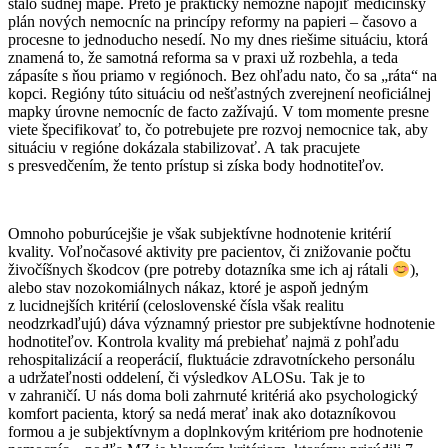
stalo súdnej mape. Preto je prakticky nemožné napojiť medicínsky
plán nových nemocníc na princípy reformy na papieri – časovo a
procesne to jednoducho nesedí. No my dnes riešime situáciu, ktorá
znamená to, že samotná reforma sa v praxi už rozbehla, a teda
zápasíte s ňou priamo v regiónoch. Bez ohľadu nato, čo sa „ráta“ na
kopci. Regióny túto situáciu od nešťastných zverejnení neoficiálnej
mapky úrovne nemocníc de facto zažívajú. V tom momente presne
viete špecifikovať to, čo potrebujete pre rozvoj nemocnice tak, aby
situáciu v regióne dokázala stabilizovať. A tak pracujete
s presvedčením, že tento prístup si získa body hodnotiteľov.
Omnoho poburúcejšie je však subjektívne hodnotenie kritérií
kvality. Voľnočasové aktivity pre pacientov, či znižovanie počtu
živočíšnych škodcov (pre potreby dotazníka sme ich aj rátali
),
alebo stav nozokomiálnych nákaz, ktoré je aspoň jedným
z lucidnejších kritérií (celoslovenské čísla však realitu
neodzrkadľujú) dáva významný priestor pre subjektívne hodnotenie
hodnotiteľov. Kontrola kvality má prebiehať najmä z pohľadu
rehospitalizácií a reoperácií, fluktuácie zdravotníckeho personálu
a udržateľnosti oddelení, či výsledkov ALOSu. Tak je to
v zahraničí. U nás doma boli zahrnuté kritériá ako psychologický
komfort pacienta, ktorý sa nedá merať inak ako dotazníkovou
formou a je subjektívnym a doplnkovým kritériom pre hodnotenie