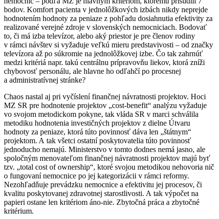
nemocníc – podľa MZ je hlavným kritériom, ktorému prisúdili 7
bodov. Komfort pacienta v jednolôžkových izbách nikdy neprejde
hodnotením hodnoty za peniaze z pohľadu dosiahnutia efektivity za
realizované verejné zdroje v slovenských nemocniciach. Bodovať
to, či má izba televízor, alebo aký priestor je pre členov rodiny
v rámci návštev si vyžaduje veľkú mieru predstavivosti – od značky
televízora až po súkromie na jednolôžkovej izbe. Čo tak zahrnúť
medzi kritériá napr. takú centrálnu prípravovňu liekov, ktorá zníži
chybovosť personálu, ale hlavne ho odľahčí po procesnej
a administratívnej stránke?
Chaos nastal aj pri vyčíslení finančnej návratnosti projektov. Hoci
MZ SR pre hodnotenie projektov „cost-benefit“ analýzu vyžaduje
vo svojom metodickom pokyne, tak vláda SR v marci schválila
metodiku hodnotenia investičných projektov z dielne Útvaru
hodnoty za peniaze, ktorá túto povinnosť dáva len „štátnym“
projektom. A tak všetci ostatní poskytovatelia túto povinnosť
jednoducho nemajú. Ministerstvo v tomto dodnes nemá jasno, ale
spoločným menovateľom finančnej návratnosti projektov majú byť
tzv. „total cost of ownership“, ktoré svojou metodikou nehovoria nič
o fungovaní nemocnice po jej kategorizácii v rámci reformy.
Nezohľadňuje prevádzku nemocnice a efektivitu jej procesov, či
kvalitu poskytovanej zdravotnej starostlivosti. A tak výpočet na
papieri ostane len kritériom áno-nie. Zbytočná práca a zbytočné
kritérium.