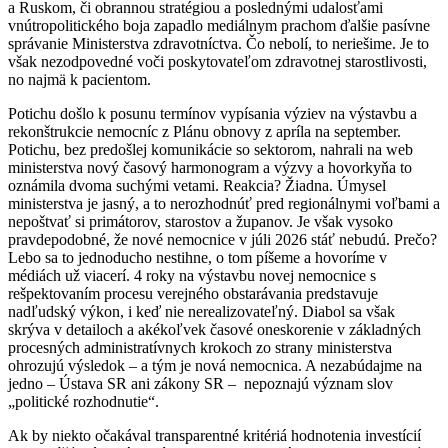
a Ruskom, či obrannou stratégiou a poslednými udalosťami
vnútropolitického boja zapadlo mediálnym prachom ďalšie pasívne
správanie Ministerstva zdravotníctva. Čo nebolí, to neriešime. Je to
však nezodpovedné voči poskytovateľom zdravotnej starostlivosti,
no najmä k pacientom.
Potichu došlo k posunu termínov vypísania výziev na výstavbu a
rekonštrukcie nemocníc z Plánu obnovy z apríla na september.
Potichu, bez predošlej komunikácie so sektorom, nahrali na web
ministerstva nový časový harmonogram a výzvy a hovorkyňa to
oznámila dvoma suchými vetami. Reakcia? Žiadna. Úmysel
ministerstva je jasný, a to nerozhodnúť pred regionálnymi voľbami a
nepoštvať si primátorov, starostov a županov. Je však vysoko
pravdepodobné, že nové nemocnice v júli 2026 stáť nebudú. Prečo?
Lebo sa to jednoducho nestihne, o tom píšeme a hovoríme v
médiách už viacerí. 4 roky na výstavbu novej nemocnice s
rešpektovaním procesu verejného obstarávania predstavuje
nadľudský výkon, i keď nie nerealizovateľný. Diabol sa však
skrýva v detailoch a akékoľvek časové oneskorenie v základných
procesných administratívnych krokoch zo strany ministerstva
ohrozujú výsledok – a tým je nová nemocnica. A nezabúdajme na
jedno – Ústava SR ani zákony SR – nepoznajú význam slov
„politické rozhodnutie“.
Ak by niekto očakával transparentné kritériá hodnotenia investícií