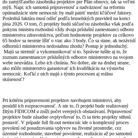
do zamýšľaného zásobníka projektov pre Plán obnovy, tak sa veľmi
mýli. Napr. ich samotná pripravenosť a nadväznosť na reformu
optimalizácie siete nemocníc by mali patriť medzi kľúčové faktory.
Posledná faktúra musí odísť podľa bruselských pravideil na konci
júna 2026. O tom, či projekty budú súčasťou zásobníka však podľa
pokynu ministra rozhodnú vždy dvaja príslušní zamestnanci odboru
ministerstva zdravotníctva, pričom hodnotenie projektov za celkovo
65 bodov sa nesmie líšiť o viac ako 3 body. Čo sa stane, ak nezávislí
odborníci ministerstva nedosiahnu zhodu? Postup je jednoduchý.
Majú sa stretnúť a vykomunikovať si to. Správne tušíte aj to, že
zoznam zamestnancov príslušných odborov ministerstvo na svojom
webe neuvádza. Lebo ich chránia. No dobre, ale na druhej strane,
ako môže ministerstvo garantovať ich kvalifikáciu na výstavbu
nemocníc. Koľkí z nich majú s týmto procesom aj reálnu
skúsenosť?
Pri kritériu pripravenosti projektov navrhujem ministrovi, aby
posúdil ich rozpracovanosť. A nie to, či projekt bude realizovaný
žltým FIDICOM a zníži počet verejných obstarávaní. Pripravenosť
projektov bude zásadne ovplyvňovať to, či sa tieto projekty stihnú
postaviť. V prípade full fit-out nemocníc ide o komplexný proces
povolení od posudzovania vplyvov na životné prostredie, cez
územné rozhodnutie, stavebné povolenie, realizáciu až po samotnú