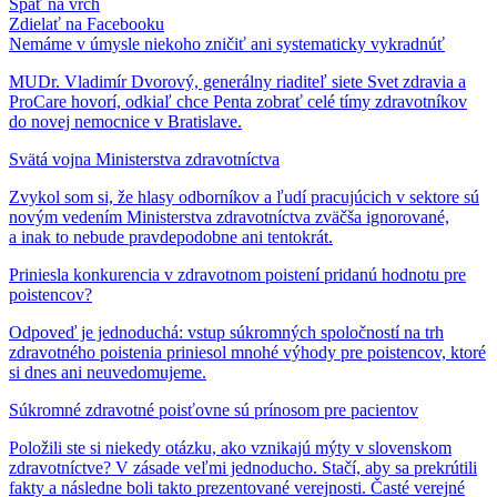
Späť na vrch
Zdielať
na Facebooku
Nemáme v úmysle niekoho zničiť ani systematicky vykradnúť
MUDr. Vladimír Dvorový, generálny riaditeľ siete Svet zdravia a
ProCare hovorí, odkiaľ chce Penta zobrať celé tímy zdravotníkov
do novej nemocnice v Bratislave.
Svätá vojna Ministerstva zdravotníctva
Zvykol som si, že hlasy odborníkov a ľudí pracujúcich v sektore sú
novým vedením Ministerstva zdravotníctva zväčša ignorované,
a inak to nebude pravdepodobne ani tentokrát.
Priniesla konkurencia v zdravotnom poistení pridanú hodnotu pre
poistencov?
Odpoveď je jednoduchá: vstup súkromných spoločností na trh
zdravotného poistenia priniesol mnohé výhody pre poistencov, ktoré
si dnes ani neuvedomujeme.
Súkromné zdravotné poisťovne sú prínosom pre pacientov
Položili ste si niekedy otázku, ako vznikajú mýty v slovenskom
zdravotníctve? V zásade veľmi jednoducho. Stačí, aby sa prekrútili
fakty a následne boli takto prezentované verejnosti. Časté verejné