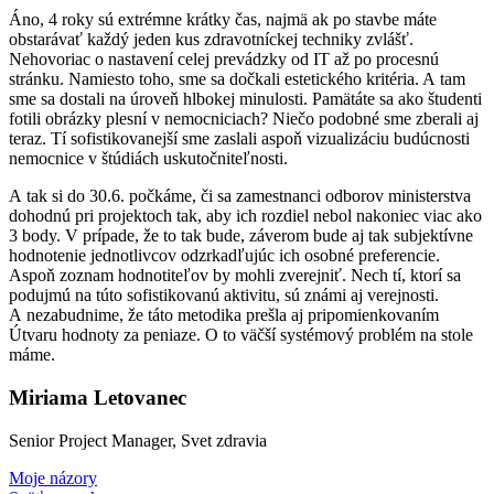
Áno, 4 roky sú extrémne krátky čas, najmä ak po stavbe máte
obstarávať každý jeden kus zdravotníckej techniky zvlášť.
Nehovoriac o nastavení celej prevádzky od IT až po procesnú
stránku. Namiesto toho, sme sa dočkali estetického kritéria. A tam
sme sa dostali na úroveň hlbokej minulosti. Pamätáte sa ako študenti
fotili obrázky plesní v nemocniciach? Niečo podobné sme zberali aj
teraz. Tí sofistikovanejší sme zaslali aspoň vizualizáciu budúcnosti
nemocnice v štúdiách uskutočniteľnosti.
A tak si do 30.6. počkáme, či sa zamestnanci odborov ministerstva
dohodnú pri projektoch tak, aby ich rozdiel nebol nakoniec viac ako
3 body. V prípade, že to tak bude, záverom bude aj tak subjektívne
hodnotenie jednotlivcov odzrkadľujúc ich osobné preferencie.
Aspoň zoznam hodnotiteľov by mohli zverejniť. Nech tí, ktorí sa
podujmú na túto sofistikovanú aktivitu, sú známi aj verejnosti.
A nezabudnime, že táto metodika prešla aj pripomienkovaním
Útvaru hodnoty za peniaze. O to väčší systémový problém na stole
máme.
Miriama Letovanec
Senior Project Manager, Svet zdravia
Moje názory