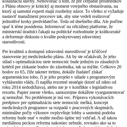
kolaudáciu stavby. Nehovoriac o tom, že pre čerpanie prostriedkov
z Plánu obnovy je kritický aj moment verejného obstarávania, na
ktorý aj samotní experti majú rozdielny názor. To všetko si vyžaduje
nastaviť manažment procesov tak, aby sme vedeli realizovať
jednotlivé kroky predvídateľne. Teda od dnešného dňa. Ale poďme
spať k téme posúdenia. Informovať na oficiálnej platforme, že
ministerskí úradníci čakajú na politické rozhodnutie je krátkozraké
a deformuje diskusiu o kvalite poskytovanej zdravotnej
starostlivosti.
Pre kvalitnú a dostupnú zdravotnú starostlivosť je kľúčové
stanovenie jej medicínskeho plánu. Ak by ste očakávali, že jeho
súlad s optimalizáciou siete nemocníc bude jedným zo zásadných
kritérií pre získanie bodov do zásobníka, tak sa mýlite. Celkovo 20
bodov zo 65, čiže takmer tretinu, dokáže žiadateľ získať
argumentáciou toho, či je jeho projekt v súlade s programovým
vyhlásením vlády, či napĺňa rezortné stratégie (ktoré už nikto od
roku 2014 nedodržiava), alebo nie je v konflikte s legislatívou
rezortu. Papier znesie všetko, samozrejme dokážete vyargumentovať
aj nemožné. No problémom je iná vec. Príprava vykonávacích
predpisov pre optimalizáciu siete nemocníc mešká, koncept
medicínskych programov sa rozpadá v pracovných skupinách,
minimálne počty výkonov ovplyvňuje lobby a samotná podoba
reformy bude mať v realite možno úplne iný vzhľad. A až takou
mediálnou peckou reforma nakoniec nebude, rovnako ako sa to