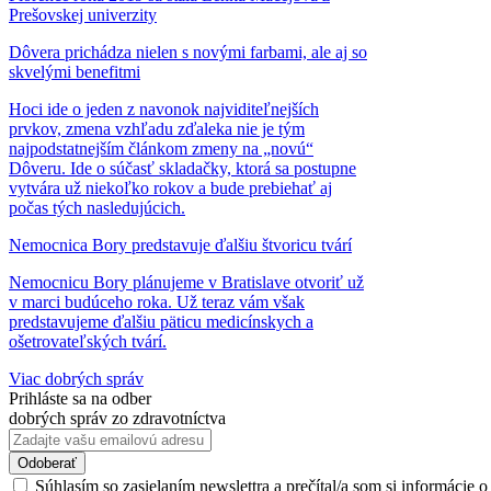
Prešovskej univerzity
Dôvera prichádza nielen s novými farbami, ale aj so
skvelými benefitmi
Hoci ide o jeden z navonok najviditeľnejších
prvkov, zmena vzhľadu zďaleka nie je tým
najpodstatnejším článkom zmeny na „novú“
Dôveru. Ide o súčasť skladačky, ktorá sa postupne
vytvára už niekoľko rokov a bude prebiehať aj
počas tých nasledujúcich.
Nemocnica Bory predstavuje ďalšiu štvoricu tvárí
Nemocnicu Bory plánujeme v Bratislave otvoriť už
v marci budúceho roka. Už teraz vám však
predstavujeme ďalšiu päticu medicínskych a
ošetrovateľských tvárí.
Viac dobrých správ
Prihláste sa na odber
dobrých správ zo zdravotníctva
Súhlasím so zasielaním newslettra a prečítal/a som si informácie 