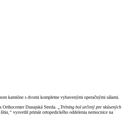
iálnom kamióne s dvomi kompletne vybavenými operačnými sálami.
 a Orthocenter Dunajská Streda.
„Tréning bol určený pre skúsených
šitia,“
vysvetlil primár ortopedického oddelenia nemocnice na