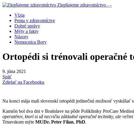
Zlepšujeme zdravotníctvo
Vízia
Penta v zdravotníctve
Dobré správy
Mýty a fakty
Názory
Nemocnica Bory
Ortopédi si trénovali operačné 
9. júna 2021
Späť
Zdielať na Facebooku
Na konci mája mali slovenskí ortopédi jedinečnú možnosť vyskúšať 
Kamión bol dva dni v Bratislave na pôde Polikliniky ProCare Mediss
operatérov, ktorí si už necvičia základné operačné techniky, ale veľm
Trnavskom mýte
MUDr. Peter Filan
,
PhD
.