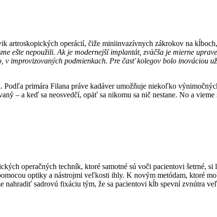
vik artroskopických operácií, čiže miniinvazívnych zákrokov na kĺboc
ý sme ešte nepoužili. Ak je modernejší implantát, zväčša je mierne uprav
kto, v improvizovaných podmienkach. Pre časť kolegov bolo inováciou už
iel. Podľa primára Filana práve kadáver umožňuje niekoľko výnimočnýc
ný – a keď sa neosvedčí, opäť sa nikomu sa nič nestane. No a vieme si t
kých operačných techník, ktoré samotné sú voči pacientovi šetrné, si 
s pomocou optiky a nástrojmi veľkosti ihly. K novým metódam, ktoré mob
že nahradiť sadrovú fixáciu tým, že sa pacientovi kĺb spevní zvnútra 