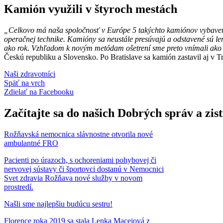
Kamión využili v štyroch mestách
„Celkovo má naša spoločnosť v Európe 5 takýchto kamiónov vybavený
operačnej technike. Kamióny sa neustále presúvajú a odstavené sú le
ako rok. Vzhľadom k novým metódam ošetrení sme preto vnímali ako 
Českú republiku a Slovensko. Po Bratislave sa kamión zastavil aj v 
Naši zdravotníci
Späť na vrch
Zdielať
na Facebooku
Začítajte sa do našich Dobrých správ a zis
Rožňavská nemocnica slávnostne otvorila nové
ambulantné FRO
Pacienti po úrazoch, s ochoreniami pohybovej či
nervovej sústavy či športovci dostanú v Nemocnici
Svet zdravia Rožňava nové služby v novom
prostredí.
Našli sme najlepšiu budúcu sestru!
Florence roka 2019 sa stala Lenka Macejová z