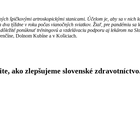
ch špičkovými artroskopickými stanicami. Účelom je, aby sa v nich l
n dva týždne v roku počas vianočných sviatkov. Žiaľ, pre pandémiu sa 
dôležité ponúknuť tréningovú a vzdelávaciu podporu aj lekárom na Sl
Trenčíne, Dolnom Kubíne a v Košiciach.
tite, ako zlepšujeme slovenské zdravotníctvo