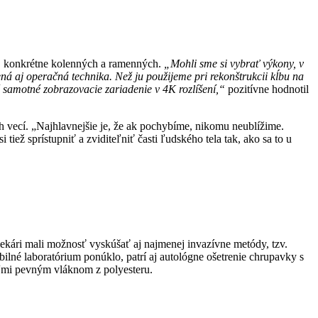
h, konkrétne kolenných a ramenných.
„Mohli sme si vybrať výkony, v
ená aj operačná technika. Než ju použijeme pri rekonštrukcii kĺbu na
 samotné zobrazovacie zariadenie v 4K rozlíšení,“
pozitívne hodnotil
h vecí. „Najhlavnejšie je, že ak pochybíme, nikomu neublížime.
iež sprístupniť a zviditeľniť časti ľudského tela tak, ako sa to u
lekári mali možnosť vyskúšať aj najmenej invazívne metódy, tzv.
ilné laboratórium ponúklo, patrí aj autológne ošetrenie chrupavky s
veľmi pevným vláknom z polyesteru.