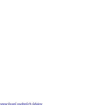
o
spracúvaní osobných údajov