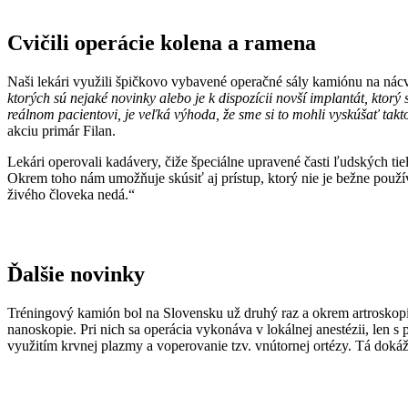
Cvičili operácie kolena a ramena
Naši lekári využili špičkovo vybavené operačné sály kamiónu na nác
ktorých sú nejaké novinky alebo je k dispozícii novší implantát, ktor
reálnom pacientovi, je veľká výhoda, že sme si to mohli vyskúšať ta
akciu primár Filan.
Lekári operovali kadávery, čiže špeciálne upravené časti ľudských t
Okrem toho nám umožňuje skúsiť aj prístup, ktorý nie je bežne používa
živého človeka nedá.“
Ďalšie novinky
Tréningový kamión bol na Slovensku už druhý raz a okrem artroskopic
nanoskopie. Pri nich sa operácia vykonáva v lokálnej anestézii, len 
využitím krvnej plazmy a voperovanie tzv. vnútornej ortézy. Tá doká