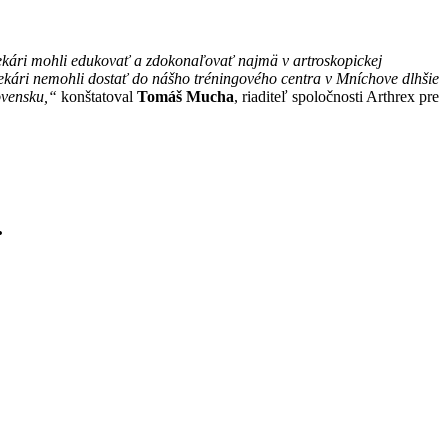
ekári mohli edukovať a zdokonaľovať najmä v artroskopickej
lekári nemohli dostať do nášho tréningového centra v Mníchove dlhšie
ovensku,“
konštatoval
Tomáš Mucha
, riaditeľ spoločnosti Arthrex pre
.