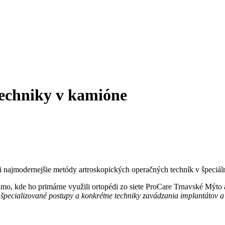
techniky v kamióne
si najmodernejšie metódy artroskopických operačných techník v špec
imo, kde ho primárne využili ortopédi zo siete ProCare Trnavské Mýto
i špecializované postupy a konkrétne techniky zavádzania implantátov a 