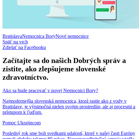
Bratislava
Nemocnica Bory
Nové nemocnice
Späť na vrch
Zdielať
na Facebooku
Začítajte sa do našich Dobrých správ a
zistite, ako zlepšujeme slovenské
zdravotníctvo.
Ako sa bude pracovať v novej Nemocnici Bory?
Najmodernejšia slovenská nemocnica, ktorá rastie ako z vody v
Bratislave, je výnimočná nielen svojim prostredím, ale aj procesmi a
prístupom k ľuďom.
Pomoc Ukrajincom
Posledný rok sme boli svedkami udalostí, ktoré v našej časti Európy
nemali obdobu takmer 80 rokov. Neospravedlniteľná agresia viedla,