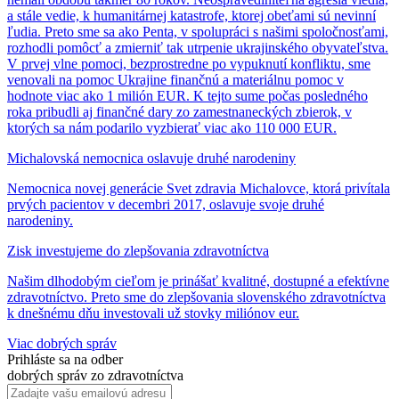
a stále vedie, k humanitárnej katastrofe, ktorej obeťami sú nevinní
ľudia. Preto sme sa ako Penta, v spolupráci s našimi spoločnosťami,
rozhodli pomôcť a zmierniť tak utrpenie ukrajinského obyvateľstva.
V prvej vlne pomoci, bezprostredne po vypuknutí konfliktu, sme
venovali na pomoc Ukrajine finančnú a materiálnu pomoc v
hodnote viac ako 1 milión EUR. K tejto sume počas posledného
roka pribudli aj finančné dary zo zamestnaneckých zbierok, v
ktorých sa nám podarilo vyzbierať viac ako 110 000 EUR.
Michalovská nemocnica oslavuje druhé narodeniny
Nemocnica novej generácie Svet zdravia Michalovce, ktorá privítala
prvých pacientov v decembri 2017, oslavuje svoje druhé
narodeniny.
Zisk investujeme do zlepšovania zdravotníctva
Našim dlhodobým cieľom je prinášať kvalitné, dostupné a efektívne
zdravotníctvo. Preto sme do zlepšovania slovenského zdravotníctva
k dnešnému dňu investovali už stovky miliónov eur.
Viac dobrých správ
Prihláste sa na odber
dobrých správ zo zdravotníctva