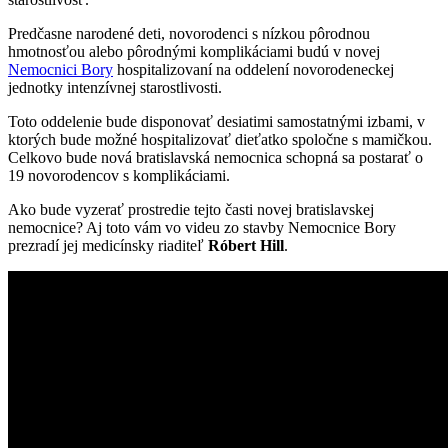
Predčasne narodené deti, novorodenci s nízkou pôrodnou
hmotnosťou alebo pôrodnými komplikáciami budú v novej
Nemocnici Bory
hospitalizovaní na oddelení novorodeneckej
jednotky intenzívnej starostlivosti.
Toto oddelenie bude disponovať desiatimi samostatnými izbami, v
ktorých bude možné hospitalizovať dieťatko spoločne s mamičkou.
Celkovo bude nová bratislavská nemocnica schopná sa postarať o
19 novorodencov s komplikáciami.
Ako bude vyzerať prostredie tejto časti novej bratislavskej
nemocnice? Aj toto vám vo videu zo stavby Nemocnice Bory
prezradí jej medicínsky riaditeľ
Róbert Hill
.