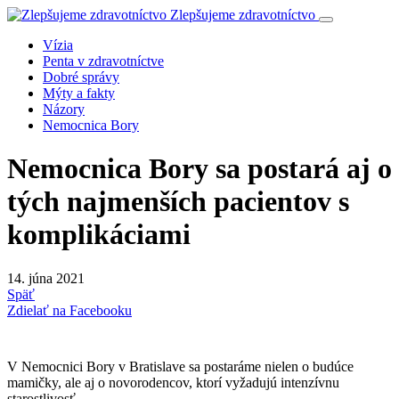
Zlepšujeme zdravotníctvo
Vízia
Penta v zdravotníctve
Dobré správy
Mýty a fakty
Názory
Nemocnica Bory
Nemocnica Bory sa postará aj o
tých najmenších pacientov s
komplikáciami
14. júna 2021
Späť
Zdielať na Facebooku
V Nemocnici Bory v Bratislave sa postaráme nielen o budúce
mamičky, ale aj o novorodencov, ktorí vyžadujú intenzívnu
starostlivosť.