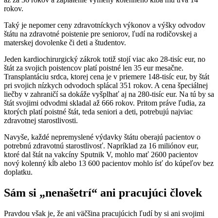
rokov.
Taký je nepomer ceny zdravotníckych výkonov a výšky odvodov
štátu na zdravotné poistenie pre seniorov, ľudí na rodičovskej a
materskej dovolenke či deti a študentov.
Jeden kardiochirurgický zákrok totiž stojí viac ako 28-tisíc eur, no
štát za svojich poistencov platí poistné len 35 eur mesačne.
Transplantáciu srdca, ktorej cena je v priemere 148-tisíc eur, by štát
pri svojich nízkych odvodoch splácal 351 rokov. A cena špeciálnej
liečby v zahraničí sa dokáže vyšplhať aj na 280-tisíc eur. Na tú by sa
štát svojimi odvodmi skladal až 666 rokov. Pritom práve ľudia, za
ktorých platí poistné štát, teda seniori a deti, potrebujú najviac
zdravotnej starostlivosti.
Navyše, každé nepremyslené výdavky štátu oberajú pacientov o
potrebnú zdravotnú starostlivosť. Napríklad za 16 miliónov eur,
ktoré dal štát na vakcíny Sputnik V, mohlo mať 2600 pacientov
nový kolenný kĺb alebo 13 600 pacientov mohlo ísť do kúpeľov bez
doplatku.
Sám si „nenašetrí“ ani pracujúci človek
Pravdou však je, že ani väčšina pracujúcich ľudí by si ani svojimi