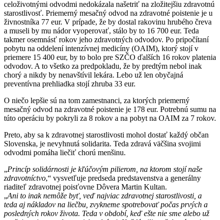
celoživotnými odvodmi nedokázala našetriť na zložitejšiu zdravotnú
starostlivosť. Priemerný mesačný odvod na zdravotné poistenie je u
živnostníka 77 eur. V prípade, že by dostal rakovinu hrubého čreva
a museli by mu nádor vyoperovať, stálo by to 16 700 eur. Teda
takmer osemnásť rokov jeho zdravotných odvodov. Po pripočítaní
pobytu na oddelení intenzívnej medicíny (OAIM), ktorý stojí v
priemere 15 400 eur, by to bolo pre SZČO ďalších 16 rokov platenia
odvodov. A to všetko za predpokladu, že by predtým nebol inak
chorý a nikdy by nenavštívil lekára. Lebo už len obyčajná
preventívna prehliadka stojí zhruba 33 eur.
O niečo lepšie sú na tom zamestnanci, za ktorých priemerný
mesačný odvod na zdravotné poistenie je 178 eur. Potrebnú sumu na
túto operáciu by pokryli za 8 rokov a na pobyt na OAIM za 7 rokov.
Preto, aby sa k zdravotnej starostlivosti mohol dostať každý občan
Slovenska, je nevyhnutá solidarita. Teda zdravá väčšina svojimi
odvodmi pomáha liečiť chorú menšinu.
„
Princíp solidárnosti je kľúčovým pilierom, na ktorom stojí naše
zdravotníctvo
,“ vysvetľuje predseda predstavenstva a generálny
riaditeľ zdravotnej poisťovne Dôvera Martin Kultan.
„
Ani to inak nemôže byť, veď najviac zdravotnej starostlivosti, a
teda aj nákladov na liečbu, zvykneme spotrebovať počas prvých a
posledných rokov života. Teda v období, keď ešte nie sme alebo už