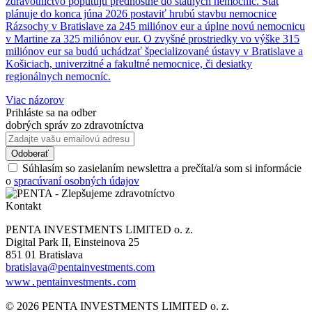
zdravotníctvo poputujú prednostne do štátnych nemocníc. Štát
plánuje do konca júna 2026 postaviť hrubú stavbu nemocnice
Rázsochy v Bratislave za 245 miliónov eur a úplne novú nemocnicu
v Martine za 325 miliónov eur. O zvyšné prostriedky vo výške 315
miliónov eur sa budú uchádzať špecializované ústavy v Bratislave a
Košiciach, univerzitné a fakultné nemocnice, či desiatky
regionálnych nemocníc.
Viac názorov
Prihláste sa na odber
dobrých správ zo zdravotníctva
Súhlasím so zasielaním newslettra a prečítal/a som si informácie
o
spracúvaní osobných údajov
Kontakt
PENTA INVESTMENTS LIMITED o. z.
Digital Park II, Einsteinova 25
851 01 Bratislava
bratislava@pentainvestments.com
www․pentainvestments․com
© 2026 PENTA INVESTMENTS LIMITED o. z.