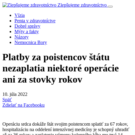
Zlepšujeme zdravotníctvo
Vízia
Penta v zdravotníctve
Dobré správy
Mýty a fakty
Názory
Nemocnica Bory
Platby za poistencov štátu
nezaplatia niektoré operácie
ani za stovky rokov
10. júla 2022
Späť
Zdielať na Facebooku
Operáciu srdca dokáže štát svojim poistencom splatiť za 67 rokov,
hospitalizáciu na oddelení intenzívnej medicíny je schopný uhradiť
až za 36 rokov a zaplatenie výmeny kolenného kĺba mu trvá 14