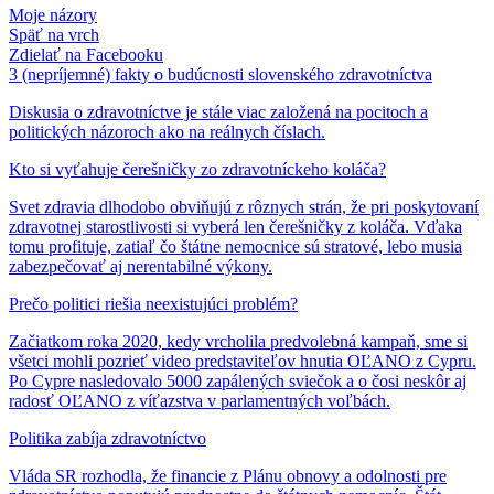
Moje názory
Späť na vrch
Zdielať
na Facebooku
3 (nepríjemné) fakty o budúcnosti slovenského zdravotníctva
Diskusia o zdravotníctve je stále viac založená na pocitoch a
politických názoroch ako na reálnych číslach.
Kto si vyťahuje čerešničky zo zdravotníckeho koláča?
Svet zdravia dlhodobo obviňujú z rôznych strán, že pri poskytovaní
zdravotnej starostlivosti si vyberá len čerešničky z koláča. Vďaka
tomu profituje, zatiaľ čo štátne nemocnice sú stratové, lebo musia
zabezpečovať aj nerentabilné výkony.
Prečo politici riešia neexistujúci problém?
Začiatkom roka 2020, kedy vrcholila predvolebná kampaň, sme si
všetci mohli pozrieť video predstaviteľov hnutia OĽANO z Cypru.
Po Cypre nasledovalo 5000 zapálených sviečok a o čosi neskôr aj
radosť OĽANO z víťazstva v parlamentných voľbách.
Politika zabíja zdravotníctvo
Vláda SR rozhodla, že financie z Plánu obnovy a odolnosti pre