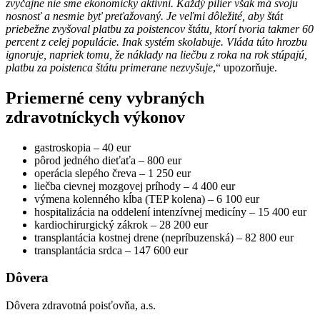
zvyčajne nie sme ekonomicky aktívni. Každý pilier však má svoju
nosnosť a nesmie byť preťažovaný. Je veľmi dôležité, aby štát
priebežne zvyšoval platbu za poistencov štátu, ktorí tvoria takmer 60
percent z celej populácie. Inak systém skolabuje. Vláda túto hrozbu
ignoruje, napriek tomu, že náklady na liečbu z roka na rok stúpajú,
platbu za poistenca štátu primerane nezvyšuje
,“ upozorňuje.
Priemerné ceny vybraných
zdravotníckych výkonov
gastroskopia – 40 eur
pôrod jedného dieťaťa – 800 eur
operácia slepého čreva – 1 250 eur
liečba cievnej mozgovej príhody – 4 400 eur
výmena kolenného kĺba (TEP kolena) – 6 100 eur
hospitalizácia na oddelení intenzívnej medicíny – 15 400 eur
kardiochirurgický zákrok – 28 200 eur
transplantácia kostnej drene (nepríbuzenská) – 82 800 eur
transplantácia srdca – 147 600 eur
Dôvera
Dôvera zdravotná poisťovňa, a.s.