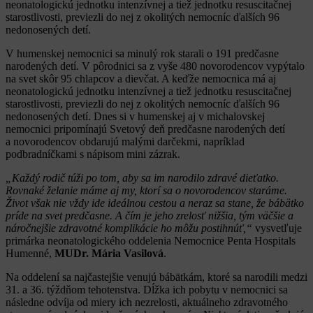
neonatologickú jednotku intenzívnej a tiež jednotku resuscitačnej
starostlivosti, previezli do nej z okolitých nemocníc ďalších 96
nedonosených detí.
V humenskej nemocnici sa minulý rok starali o 191 predčasne
narodených detí. V pôrodnici sa z vyše 480 novorodencov vypýtalo
na svet skôr 95 chlapcov a dievčat. A keďže nemocnica má aj
neonatologickú jednotku intenzívnej a tiež jednotku resuscitačnej
starostlivosti, previezli do nej z okolitých nemocníc ďalších 96
nedonosených detí. Dnes si v humenskej aj v michalovskej
nemocnici pripomínajú Svetový deň predčasne narodených detí
a novorodencov obdarujú malými darčekmi, napríklad
podbradníčkami s nápisom mini zázrak.
„Každý rodič túži po tom, aby sa im narodilo zdravé dieťatko.
Rovnaké želanie máme aj my, ktorí sa o novorodencov staráme.
Život však nie vždy ide ideálnou cestou a neraz sa stane, že bábätko
príde na svet predčasne. A čím je jeho zrelosť nižšia, tým väčšie a
náročnejšie zdravotné komplikácie ho môžu postihnúť,“
vysvetľuje
primárka neonatologického oddelenia Nemocnice Penta Hospitals
Humenné,
MUDr. Mária Vasilová
.
Na oddelení sa najčastejšie venujú bábätkám, ktoré sa narodili medzi
31. a 36. týždňom tehotenstva. Dĺžka ich pobytu v nemocnici sa
následne odvíja od miery ich nezrelosti, aktuálneho zdravotného