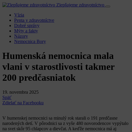
Zlepšujeme zdravotníctvo
Vízia
Penta v zdravotníctve
Dobré správy
Mýty a fakty
Názory
Nemocnica Bory
Humenská nemocnica mala
vlani v starostlivosti takmer
200 predčasniatok
19. novembra 2025
Späť
Zdielať na Facebooku
V humenskej nemocnici sa minulý rok starali o 191 predčasne
narodených detí. V pôrodnici sa z vyše 480 novorodencov vypýtalo
na svet skôr 95 chlapcov a dievčat. A keďže nemocnica má aj