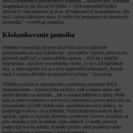
stavu a prípadných pridružených ochorení.
„Niektoré deti vyžadujú
hospitalizáciu iba dva až tri týždne. U tých najzraniteľnejších
detičiek je však potrebná aj dvoj- až trojmesačná hospitalizácia, aby
boli v takom klinickom stave, že môžu byť prepustené do domáceho
prostredia,“
vysvetľuje primárka.
Klokankovanie pomáha
Primárka vysvetľuje, že prvé tri až štyri dni po príchode
predčasniatka na svet dokážu byť pre rodičov výzvou, preto sa im
personál snaží byť v tomto období oporou.
„Veľa sa s rodičmi
rozprávame, trpezlivo vysvetľujeme všetko, čo sa s ich bábätkom
deje, a informujeme ich aj o tých najmenších pokrokoch. Navyše
majú k svojmu dieťatku neobmedzený prístup,“
vysvetľuje.
Dôležitou súčasťou starostlivosti o predčasne narodené deti je
klokankovanie – kontakt koža na kožu, keď si mama alebo otec
pritúli dieťatko na hrudník.
„Ide o symbol blízkosti a opory. Naša
koža je plná receptorov a nervových zakončení a práve dotyk telo na
telo pomáha zrýchliť dozrievanie centrálnej nervovej sústavy, čo
podporuje celkový vývoj bábätka. Počas klokankovania sa dieťa
upokojí, lepšie si reguluje dýchanie aj srdcovú činnosť, posilňuje sa
jeho imunita a tým sa znižuje riziko infekcií. U matky zároveň
podporuje tvorbu mlieka. Kontakt vytvára silnú pozitívnu väzbu
medzi rodičom a dieťaťom,“
hovorí primárka.