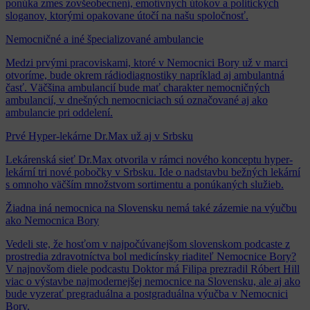
ponúka zmes zovšeobecnení, emotívnych útokov a politických
sloganov, ktorými opakovane útočí na našu spoločnosť.
Nemocničné a iné špecializované ambulancie
Medzi prvými pracoviskami, ktoré v Nemocnici Bory už v marci
otvoríme, bude okrem rádiodiagnostiky napríklad aj ambulantná
časť. Väčšina ambulancií bude mať charakter nemocničných
ambulancií, v dnešných nemocniciach sú označované aj ako
ambulancie pri oddelení.
Prvé Hyper-lekárne Dr.Max už aj v Srbsku
Lekárenská sieť Dr.Max otvorila v rámci nového konceptu hyper-
lekární tri nové pobočky v Srbsku. Ide o nadstavbu bežných lekární
s omnoho väčším množstvom sortimentu a ponúkaných služieb.
Žiadna iná nemocnica na Slovensku nemá také zázemie na výučbu
ako Nemocnica Bory
Vedeli ste, že hosťom v najpočúvanejšom slovenskom podcaste z
prostredia zdravotníctva bol medicínsky riaditeľ Nemocnice Bory?
V najnovšom diele podcastu Doktor má Filipa prezradil Róbert Hill
viac o výstavbe najmodernejšej nemocnice na Slovensku, ale aj ako
bude vyzerať pregraduálna a postgraduálna výučba v Nemocnici
Bory.