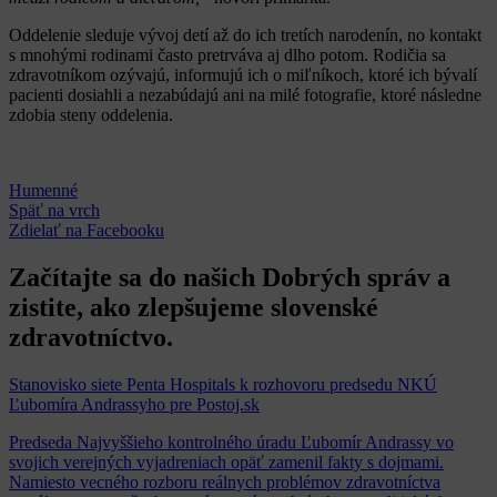
Oddelenie sleduje vývoj detí až do ich tretích narodenín, no kontakt
s mnohými rodinami často pretrváva aj dlho potom. Rodičia sa
zdravotníkom ozývajú, informujú ich o miľníkoch, ktoré ich bývalí
pacienti dosiahli a nezabúdajú ani na milé fotografie, ktoré následne
zdobia steny oddelenia.
Humenné
Späť na vrch
Zdielať
na Facebooku
Začítajte sa do našich Dobrých správ a
zistite, ako zlepšujeme slovenské
zdravotníctvo.
Stanovisko siete Penta Hospitals k rozhovoru predsedu NKÚ
Ľubomíra Andrassyho pre Postoj.sk
Predseda Najvyššieho kontrolného úradu Ľubomír Andrassy vo
svojich verejných vyjadreniach opäť zamenil fakty s dojmami.
Namiesto vecného rozboru reálnych problémov zdravotníctva