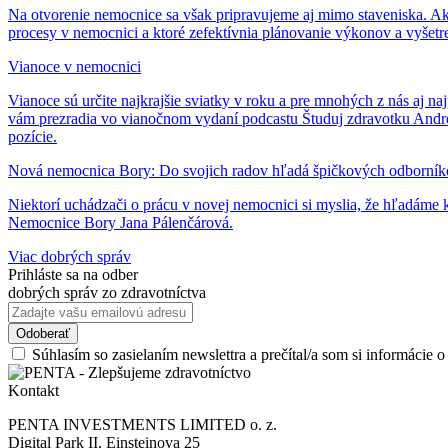
Na otvorenie nemocnice sa však pripravujeme aj mimo staveniska. Akt
procesy v nemocnici a ktoré zefektívnia plánovanie výkonov a vyšetre
Vianoce v nemocnici
Vianoce sú určite najkrajšie sviatky v roku a pre mnohých z nás aj n
vám prezradia vo vianočnom vydaní podcastu Študuj zdravotku Andrea
pozície.
Nová nemocnica Bory: Do svojich radov hľadá špičkových odborní
Niektorí uchádzači o prácu v novej nemocnici si myslia, že hľadáme k
Nemocnice Bory Jana Pálenčárová.
Viac dobrých správ
Prihláste sa na odber
dobrých správ zo zdravotníctva
Súhlasím so zasielaním newslettra a prečítal/a som si informácie 
Kontakt
PENTA INVESTMENTS LIMITED o. z.
Digital Park II, Einsteinova 25