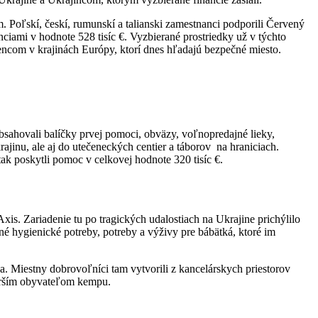
 Poľskí, českí, rumunskí a talianski zamestnanci podporili Červený
nciami v hodnote 528 tisíc €. Vyzbierané prostriedky už v týchto
ncom v krajinách Európy, ktorí dnes hľadajú bezpečné miesto.
sahovali balíčky prvej pomoci, obväzy, voľnopredajné lieky,
ajinu, ale aj do utečeneckých centier a táborov na hraniciach.
ak poskytli pomoc v celkovej hodnote 320 tisíc €.
s. Zariadenie tu po tragických udalostiach na Ukrajine prichýlilo
tné hygienické potreby, potreby a výživy pre bábätká, ktoré im
 Miestny dobrovoľníci tam vytvorili z kancelárskych priestorov
tarším obyvateľom kempu.