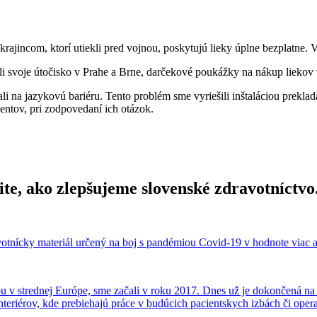
ajincom, ktorí utiekli pred vojnou, poskytujú lieky úplne bezplatne. 
šli svoje útočisko v Prahe a Brne, darčekové poukážky na nákup liekov
li na jazykovú bariéru. Tento problém sme vyriešili inštaláciou prekl
ientov, pri zodpovedaní ich otázok.
tite, ako zlepšujeme slovenské zdravotníctvo
otnícky materiál určený na boj s pandémiou Covid-19 v hodnote viac a
 strednej Európe, sme začali v roku 2017. Dnes už je dokončená na 7
nteriérov, kde prebiehajú práce v budúcich pacientskych izbách či oper