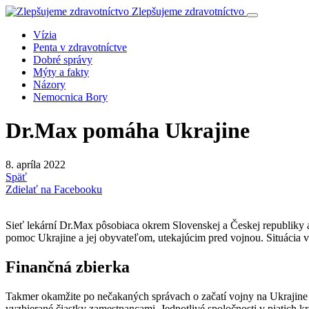
Zlepšujeme zdravotníctvo
Vízia
Penta v zdravotníctve
Dobré správy
Mýty a fakty
Názory
Nemocnica Bory
Dr.Max pomáha Ukrajine
8. apríla 2022
Späť
Zdielať na Facebooku
Sieť lekární Dr.Max pôsobiaca okrem Slovenskej a Českej republiky a
pomoc Ukrajine a jej obyvateľom, utekajúcim pred vojnou. Situácia v 
Finančná zbierka
Takmer okamžite po nečakaných správach o začatí vojny na Ukrajine
vyzbierané čiastky zamestnancami. Jednotlivé spoločnosti v piatich k