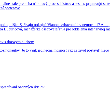
uálne stále prebieha náborový proces lekárov a sestier, pripravujú sa
ní pacientov.
ajpokojnejšie. Zažívajú pokojné Vianoce zdravotníci v nemocnici? Ako 
 Bučuričová, manažérka ošetrovateľstva pre oddelenia intenzívnej me
kov s tímovým duchom
ozmonautov. Je to však jedinečná možnosť raz za život postaviť niečo 
o
spracúvaní osobných údajov