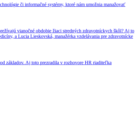
 technológie či informačné systémy, ktoré nám umožnia manažovať
prežívajú vianočné obdobie žiaci stredných zdravotníckych škôl? Aj to
dicíny, a Lucia Lieskovská, manažérka vzdelávania pre zdravotnícke
od základov. Aj toto prezradila v rozhovore HR riaditeľka