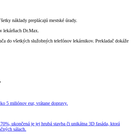
Všetky náklady preplácajú mestské úrady.
 v lekárňach Dr.Max.
adača do všetkých služobných telefónov lekárnikov. Prekladač dokáže
.
ko 5 miliónov eur, vrátane dopravy.
0%, ukončená je jej hrubá stavba či unikátna 3D fasáda, ktorá
ačných sálach.