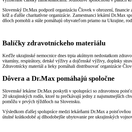
Slovenský Dr.Max podporil organizáciu Človek v ohrození, financie z
kríž a ďalšie charitatívne organizácie. Zamestnanci lekární Dr.Max sp
dňoch pomohli a stále pomáhajú obyvateľom priamo na Ukrajine, rodi
Balíčky zdravotníckeho materiálu
Keďže ukrajinské nemocnice dnes trpia akútnym nedostatkom zdravotn
vitamíny, respirátory, detské výživy a dojčenské výživy, doplnky stra
Zdravotnícky materiál a lieky pomáhali distribuovať organizácie Člov
Dôvera a Dr.Max pomáhajú spoločne
Slovenské lekárne Dr.Max poskytli v spolupráci so zdravotnou poisťo
20 ukrajinských rodín, ktoré tu prečkávajú jedny z najsmutnejších chv
pomôžu v prvých týždňoch na Slovensku.
Výsledkom ďalšej spolupráce medzi lekárňami Dr.Max a poisťovňou D
útulné krátkodobé aj dlhodobejšie ubytovanie pre ukrajinských voj