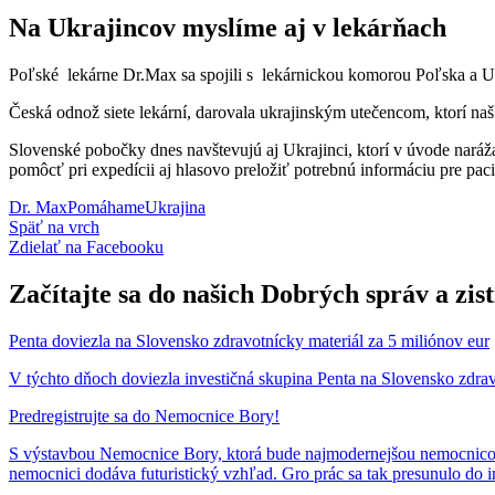
Na Ukrajincov myslíme aj v lekárňach
Poľské lekárne Dr.Max sa spojili s lekárnickou komorou Poľska a Ukr
Česká odnož siete lekární, darovala ukrajinským utečencom, ktorí na
Slovenské pobočky dnes navštevujú aj Ukrajinci, ktorí v úvode naráža
pomôcť pri expedícii aj hlasovo preložiť potrebnú informáciu pre pac
Dr. Max
Pomáhame
Ukrajina
Späť na vrch
Zdielať
na Facebooku
Začítajte sa do našich Dobrých správ a zis
Penta doviezla na Slovensko zdravotnícky materiál za 5 miliónov eur
V týchto dňoch doviezla investičná skupina Penta na Slovensko zdrav
Predregistrujte sa do Nemocnice Bory!
S výstavbou Nemocnice Bory, ktorá bude najmodernejšou nemocnicou v
nemocnici dodáva futuristický vzhľad. Gro prác sa tak presunulo do i