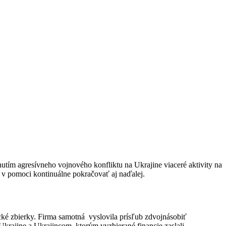
utím agresívneho vojnového konfliktu na Ukrajine viaceré aktivity na
e v pomoci kontinuálne pokračovať aj naďalej.
ké zbierky. Firma samotná vyslovila prísľub zdvojnásobiť
Ukrajine a Ukrajincom, ktorým vyzbierané financie zaslali.