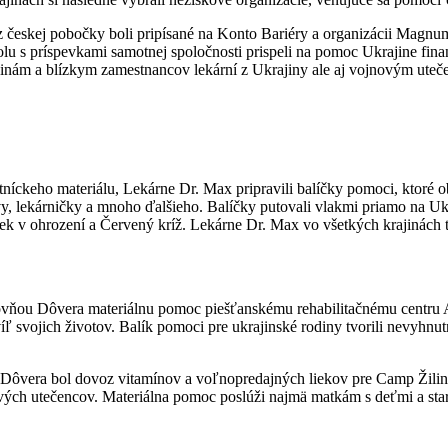
 českej pobočky boli pripísané na Konto Bariéry a organizácii Magnum.
olu s príspevkami samotnej spoločnosti prispeli na pomoc Ukrajine fina
nám a blízkym zamestnancov lekární z Ukrajiny ale aj vojnovým uteče
íckeho materiálu, Lekárne Dr. Max pripravili balíčky pomoci, ktoré ob
vy, lekárničky a mnoho ďalšieho. Balíčky putovali vlakmi priamo na Ukr
ek v ohrození a Červený kríž. Lekárne Dr. Max vo všetkých krajinách t
vňou Dôvera materiálnu pomoc piešťanskému rehabilitačnému centru Axi
íľ svojich životov. Balík pomoci pre ukrajinské rodiny tvorili nevyhnu
ôvera bol dovoz vitamínov a voľnopredajných liekov pre Camp Žilina.
nových utečencov. Materiálna pomoc poslúži najmä matkám s deťmi a s