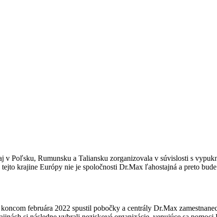
j v Poľsku, Rumunsku a Taliansku zorganizovala v súvislosti s vypukn
tejto krajine Európy nie je spoločnosti Dr.Max ľahostajná a preto bud
 koncom februára 2022 spustil pobočky a centrály Dr.Max zamestnanec
rajinách si následne vybrali neziskové organizácie, venujúce sa pomoci 