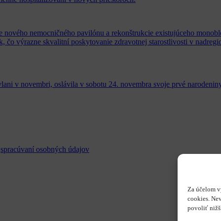
vbe nového nemocničného pavilónu a rekonštrukcie existujúceho monob
 čo výrazne skvalitní poskytovanie zdravotnej starostlivosti v nadr
lani v novembri, oslávila v sobotu 24. novembra svoje prvé narodeniny
o
spracúvaní osobných údajov
Za účelom v
cookies. Ne
povoliť nižš