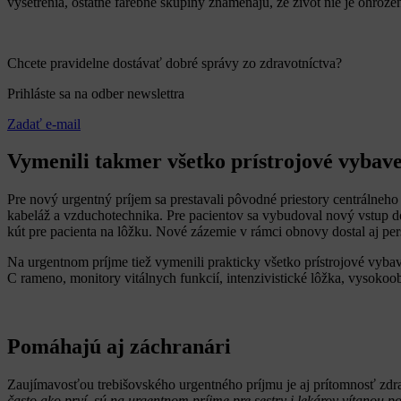
vyšetrenia, ostatné farebné skupiny znamenajú, že život nie je ohroze
Chcete pravidelne dostávať dobré správy zo zdravotníctva?
Prihláste sa na odber newslettra
Zadať e-mail
Vymenili takmer všetko prístrojové vybav
Pre nový urgentný príjem sa prestavali pôvodné priestory centrálneho
kabeláž a vzduchotechnika. Pre pacientov sa vybudoval nový vstup do 
kút pre pacienta na lôžku. Nové zázemie v rámci obnovy dostal aj per
Na urgentnom príjme tiež vymenili prakticky všetko prístrojové vyba
C rameno, monitory vitálnych funkcií, intenzivistické lôžka, vysoko
Pomáhajú aj záchranári
Zaujímavosťou trebišovského urgentného príjmu je aj prítomnosť zd
často ako prví, sú na urgentnom príjme pre sestry i lekárov vítanou po