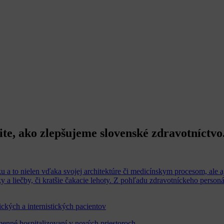
tite, ako zlepšujeme slovenské zdravotníctvo
 to nielen vďaka svojej architektúre či medicínskym procesom, ale 
tiky a liečby, či kratšie čakacie lehoty. Z pohľadu zdravotníckeho pers
kých a internistických pacientov
menné hospitalizovaní v nových priestoroch.