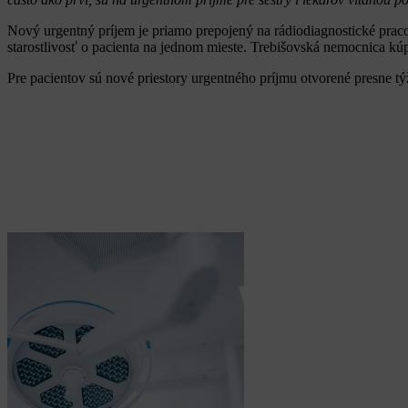
Nový urgentný príjem je priamo prepojený na rádiodiagnostické praco
starostlivosť o pacienta na jednom mieste. Trebišovská nemocnica kú
Pre pacientov sú nové priestory urgentného príjmu otvorené presne týž