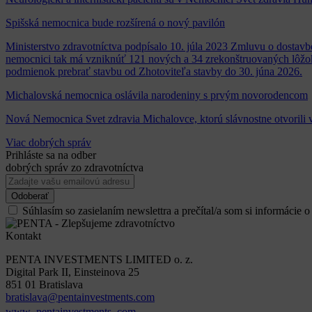
Spišská nemocnica bude rozšírená o nový pavilón
Ministerstvo zdravotníctva podpísalo 10. júla 2023 Zmluvu o dosta
nemocnici tak má vzniknúť 121 nových a 34 zrekonštruovaných lôžok,
podmienok prebrať stavbu od Zhotoviteľa stavby do 30. júna 2026.
Michalovská nemocnica oslávila narodeniny s prvým novorodencom
Nová Nemocnica Svet zdravia Michalovce, ktorú slávnostne otvorili v
Viac dobrých správ
Prihláste sa na odber
dobrých správ zo zdravotníctva
Súhlasím so zasielaním newslettra a prečítal/a som si informácie 
Kontakt
PENTA INVESTMENTS LIMITED o. z.
Digital Park II, Einsteinova 25
851 01 Bratislava
bratislava@pentainvestments.com
www․pentainvestments․com