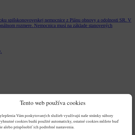
loku spišskonovoveskej nemocnice z Plánu obnovy a odolnosti SR. V
egionálnom rozmere. Nemocnica musí na základe stanovených
.
Tento web používa cookies
ylepšenia Vám poskytovaných služieb využívajú naše stránky súbory
vyhnutné cookies budú použité automaticky, ostatné cookies môžete buď
ie alebo prispôsobiť ich podrobné nastavenia.