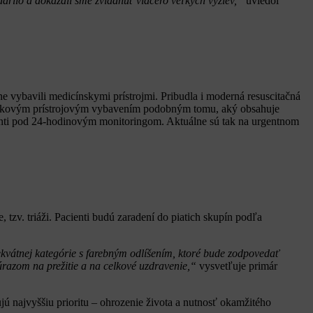
arilo a dokázali sme zvládnuť viacero veľkých výziev,“
uviedol
e vybavili medicínskymi prístrojmi. Pribudla i moderná resuscitačná
 špičkovým prístrojovým vybavením podobným tomu, aký obsahuje
cienti pod 24-hodinovým monitoringom. Aktuálne sú tak na urgentnom
tzv. triáži. Pacienti budú zaradení do piatich skupín podľa
dekvátnej kategórie s farebným odlíšením, ktoré bude zodpovedať
úrazom na prežitie a na celkové uzdravenie,“
vysvetľuje primár
ujú najvyššiu prioritu – ohrozenie života a nutnosť okamžitého