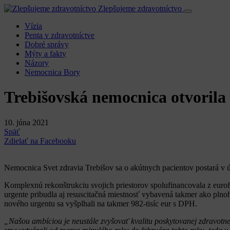
Zlepšujeme zdravotníctvo
Vízia
Penta v zdravotníctve
Dobré správy
Mýty a fakty
Názory
Nemocnica Bory
Trebišovská nemocnica otvorila
10. júna 2021
Späť
Zdielať na Facebooku
Nemocnica Svet zdravia Trebišov sa o akútnych pacientov postará v ú
Komplexnú rekonštrukciu svojich priestorov spolufinancovala z euro
urgente pribudla aj resuscitačná miestnosť vybavená takmer ako plno
nového urgentu sa vyšplhali na takmer 982-tisíc eur s DPH.
„Našou ambíciou je neustále zvyšovať kvalitu poskytovanej zdravotnej