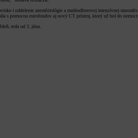
visko i oddelenie anestéziológie a multiodborovej intenzívnej staros
pila s pomocou eurofondov aj nový CT prístroj, ktorý už bol do nemocn
deň, teda od 3. júna.