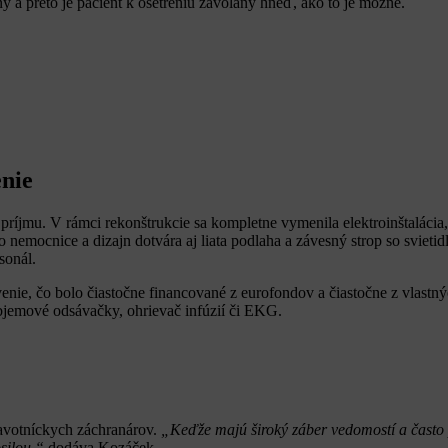
ný a preto je pacient k ošetreniu zavolaný hneď, ako to je možné.
enie
 príjmu. V rámci rekonštrukcie sa kompletne vymenila elektroinštaláci
nemocnice a dizajn dotvára aj liata podlaha a závesný strop so svietid
sonál.
venie, čo bolo čiastočne financované z eurofondov a čiastočne z vlastn
objemové odsávačky, ohrievač infúzií či EKG.
ravotníckych záchranárov.
„Keďže majú široký záber vedomostí a často
silou,“
dodáva Kozáček.