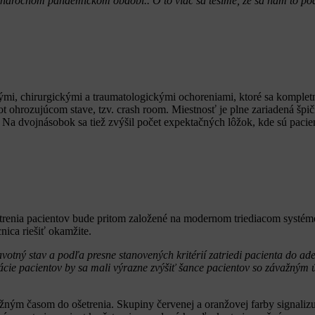
 náročnom pandemickom období.. O to viac sa tešíme, že sa nám to pod
nými, chirurgickými a traumatologickými ochoreniami, ktoré sa kompletn
vot ohrozujúcom stave, tzv. crash room. Miestnosť je plne zariadená
y. Na dvojnásobok sa tiež zvýšil počet expektačných lôžok, kde sú pa
renia pacientov bude pritom založené na modernom triediacom systéme, 
nica riešiť okamžite.
avotný stav a podľa presne stanovených kritérií zatriedi pacienta do a
ácie pacientov by sa mali výrazne zvýšiť šance pacientov so závažným 
bežným časom do ošetrenia. Skupiny červenej a oranžovej farby signaliz