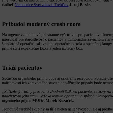
sme vytvárali od marca minulého roku do februára tohto roku, teda v
riaditeľ
Nemocnice Svet zdravia Trebišov
Juraj Bazár
.
Pribudol moderný crash room
Na urgente vznikli nové priestranné vyšetrovne pre pacientov s inter
miestnosť pre starostlivosť o pacientov v mimoriadne závažnom a ži
štandardná operačná sála vrátane operačného stola a operačnej lamp
príjme štyri expektačné lôžka a jeden izolačný box.
Triáž pacientov
Súčasťou urgentného príjmu bude aj čakáreň s recepciou. Poradie ošet
naliehavosti ich zdravotného stavu a najvážnejšie prípady bude nemoc
„Zaškolený triážny pracovník zhodnotí ťažkosti pacienta, celkový zdr
naliehavosti jeho stavu. Vďaka tomuto opatreniu a spôsobu kategoriz
urgentného príjmu
MUDr. Marek Kozáček
.
Jednotlivé farebné skupiny sa líšia nielen naliehavosťou, ale aj pred