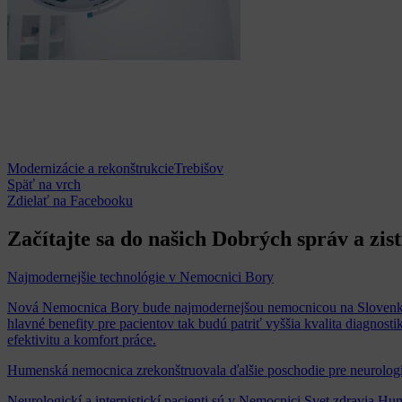
Modernizácie a rekonštrukcie
Trebišov
Späť na vrch
Zdielať
na Facebooku
Začítajte sa do našich Dobrých správ a zis
Najmodernejšie technológie v Nemocnici Bory
Nová Nemocnica Bory bude najmodernejšou nemocnicou na Slovenku a
hlavné benefity pre pacientov tak budú patriť vyššia kvalita diagnos
efektivitu a komfort práce.
Humenská nemocnica zrekonštruovala ďalšie poschodie pre neurologic
Neurologickí a internistickí pacienti sú v Nemocnici Svet zdravia Hu