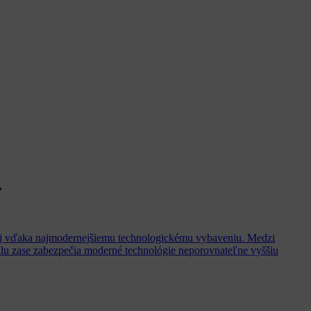
.
aj vďaka najmodernejšiemu technologickému vybaveniu. Medzi
onálu zase zabezpečia moderné technológie neporovnateľne vyššiu