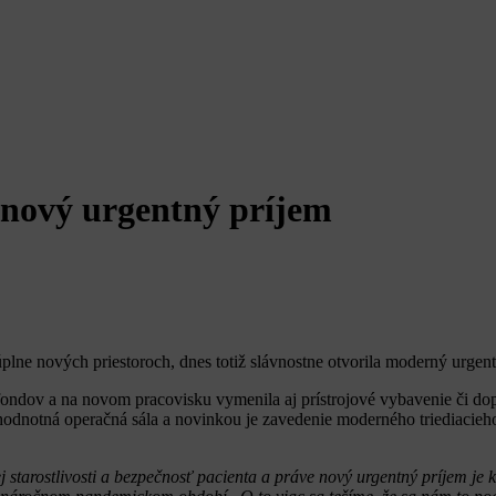
 nový urgentný príjem
plne nových priestoroch, dnes totiž slávnostne otvorila moderný urgent
fondov a na novom pracovisku vymenila aj prístrojové vybavenie či do
hodnotná operačná sála a novinkou je zavedenie moderného triediacieho
 starostlivosti a bezpečnosť pacienta a práve nový urgentný príjem je