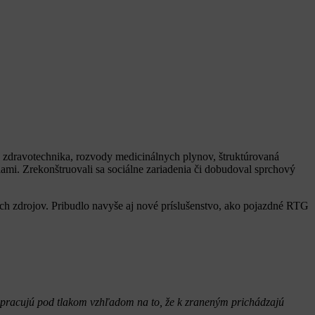
a, zdravotechnika, rozvody medicinálnych plynov, štruktúrovaná
lami. Zrekonštruovali sa sociálne zariadenia či dobudoval sprchový
ých zdrojov. Pribudlo navyše aj nové príslušenstvo, ako pojazdné RTG
 pracujú pod tlakom vzhľadom na to, že k zraneným prichádzajú