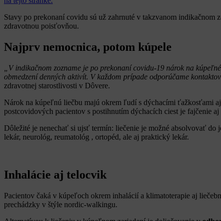
na tejto stránke.
Stavy po prekonaní covidu sú už zahrnuté v takzvanom indikačnom zo
zdravotnou poisťovňou.
Najprv nemocnica, potom kúpele
„V indikačnom zozname je po prekonaní covidu-19 nárok na kúpeľné l
obmedzení denných aktivít. V každom prípade odporúčame kontaktovať
zdravotnej starostlivosti v Dôvere.
Nárok na kúpeľnú liečbu majú okrem ľudí s dýchacími ťažkosťami aj
postcovidových pacientov s postihnutím dýchacích ciest je fajčenie a
Dôležité je nenechať si ujsť termín: liečenie je možné absolvovať do 
lekár, neurológ, reumatológ , ortopéd, ale aj praktický lekár.
Inhalácie aj telocvik
Pacientov čaká v kúpeľoch okrem inhalácií a klimatoterapie aj liečeb
prechádzky v štýle nordic-walkingu.