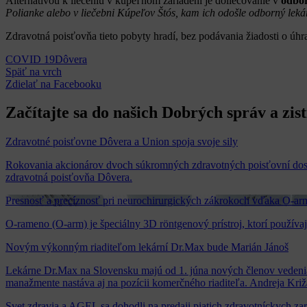
Alternatívou k liečeniu v kúpeľnom zariadení je doliečovanie v
odbor
Polianke alebo v liečebni Kúpeľov Štós, kam ich odošle odborný lek
Zdravotná poisťovňa tieto pobyty hradí, bez podávania žiadosti o úhr
COVID 19
Dôvera
Späť na vrch
Zdielať
na Facebooku
Začítajte sa do našich Dobrých správ a zis
Zdravotné poisťovne Dôvera a Union spoja svoje sily
Rokovania akcionárov dvoch súkromných zdravotných poisťovní dospe
zdravotná poisťovňa Dôvera.
Presnosť a precíznosť pri neurochirurgických zákrokoch vďaka O-ar
O-rameno (O-arm) je špeciálny 3D röntgenový prístroj, ktorí použív
Novým výkonným riaditeľom lekární Dr.Max bude Marián Jánoš
Lekárne Dr.Max na Slovensku majú od 1. júna nových členov vedenia
manažmente nastáva aj na pozícii komerčného riaditeľa. Andreja Križ
Svet zdravia a AGEL sa dohodli na predaji piatich zdravotníckych za