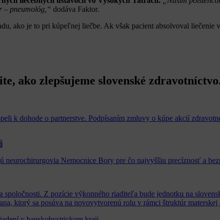
ných liečebných ústavoch vo Vysokých Tatrách.
„Našim poistencom 
ár – pneumológ,“
dodáva Faktor.
adu, ako je to pri kúpeľnej liečbe. Ak však pacient absolvoval liečeni
tite, ako zlepšujeme slovenské zdravotníctvo
li k dohode o partnerstve. Podpísaním zmluvy o kúpe akcií zdravotne
m
ajú neurochirurgovia Nemocnice Bory pre čo najvyššiu precíznosť a be
 spoločnosti. Z pozície výkonného riaditeľa bude jednotku na slove
ana, ktorý sa posúva na novovytvorenú rolu v rámci štruktúr materske
riadení v banskobystrickom kraji