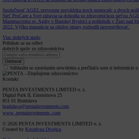
Spoločnosť AGEL prevezme prevádzku troch nemocníc a dvoch polik
Sieť ProCare a Svet zdravia sa dohodla so zdravotníckou sieťou AGEL
Mammacentra sv. Agáty v Banskej Bystrici a polikliník v Žiari nad H
2022. Výšku transakcie sa obidve strany rozhodli nezverejňovať.
Viac dobrých správ
Prihláste sa na odber
dobrých správ zo zdravotníctva
Súhlasím so zasielaním newslettra a prečítal/a som si informácie 
Kontakt
PENTA INVESTMENTS LIMITED o. z.
Digital Park II, Einsteinova 25
851 01 Bratislava
bratislava@pentainvestments.com
www․pentainvestments․com
© 2026 PENTA INVESTMENTS LIMITED o. z.
Created by
Kreatívna Dvojica