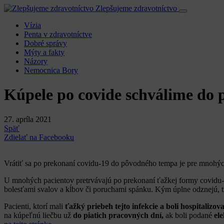
Zlepšujeme zdravotníctvo
Vízia
Penta v zdravotníctve
Dobré správy
Mýty a fakty
Názory
Nemocnica Bory
Kúpele po covide schválime do p
27. apríla 2021
Späť
Zdielať na Facebooku
Vrátiť sa po prekonaní covidu-19 do pôvodného tempa je pre mnohých
U mnohých pacientov pretrvávajú po prekonaní ťažkej formy covidu
bolesťami svalov a kĺbov či poruchami spánku. Kým úplne odznejú, tr
Pacienti, ktorí mali
ťažký priebeh tejto infekcie a boli hospitalizova
na kúpeľnú liečbu už
do piatich pracovných dní,
ak boli podané
el