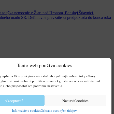
a to týka nemocníc v Žiari nad Hronom, Banskej Štiavnici,
olného úradu SR. Definitívne prevzatie sa predpokladá do konca roka
Tento web používa cookies
ylepšenia Vám poskytovaných služieb využívajú naše stránky súbory
vyhnutné cookies budú použité automaticky, ostatné cookies môžete buď
ie alebo prispôsobiť ich podrobné nastavenia.
Akceptovať
Nastaviť cookies
Informácie o cookies
Ochrana osobných údajov