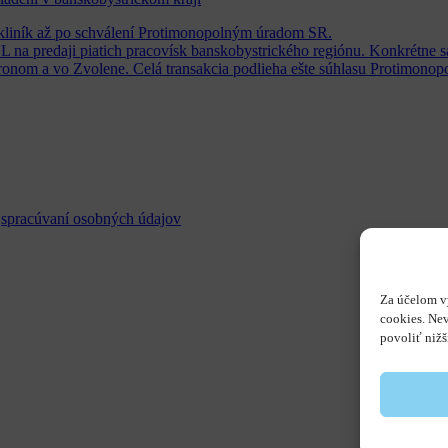
liník až po schválení Protimonopolným úradom SR.
 na predaji piatich pracovísk banskobystrického regiónu. Konkrétne s
ronom a vo Zvolene. Celá transakcia podlieha ešte súhlasu Protimonop
o
spracúvaní osobných údajov
Za účelom v
cookies. Ne
povoliť nižš