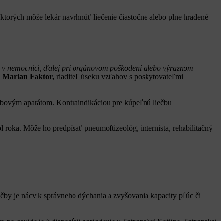
torých môže lekár navrhnúť liečenie čiastočne alebo plne hradené
l v nemocnici, ďalej pri orgánovom poškodení alebo výraznom
í
Marian Faktor,
riaditeľ úseku vzťahov s poskytovateľmi
hybovým aparátom. Kontraindikáciou pre kúpeľnú liečbu
l roka. Môže ho predpísať pneumoftizeológ, internista, rehabilitačný
iečby je nácvik správneho dýchania a zvyšovania kapacity pľúc či