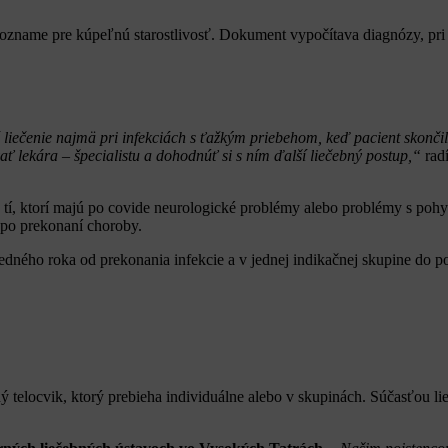
zname pre kúpeľnú starostlivosť. Dokument vypočítava diagnózy, pri k
iečenie najmä pri infekciách s ťažkým priebehom, keď pacient skonči
 lekára – špecialistu a dohodnúť si s ním ďalší liečebný postup,“
rad
 tí, ktorí majú po covide neurologické problémy alebo problémy s po
j po prekonaní choroby.
jedného roka od prekonania infekcie a v jednej indikačnej skupine do po
ný telocvik, ktorý prebieha individuálne alebo v skupinách. Súčasťou l