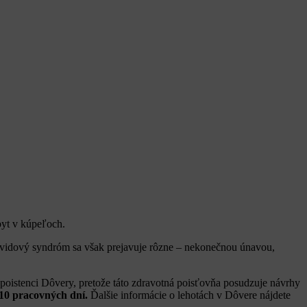
byt v kúpeľoch.
ovidový syndróm sa však prejavuje rôzne – nekonečnou únavou,
poistenci Dôvery, pretože táto zdravotná poisťovňa posudzuje návrhy
10 pracovných dní.
Ďalšie informácie o lehotách v Dôvere nájdete