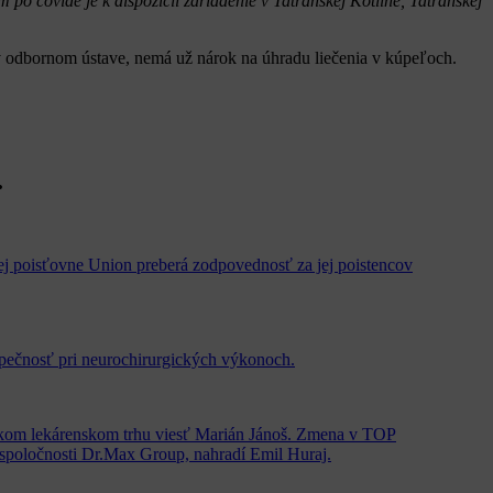
po covide je k dispozícii zariadenie v Tatranskej Kotline, Tatranskej
e v odbornom ústave, nemá už nárok na úhradu liečenia v kúpeľoch.
.
j poisťovne Union preberá zodpovednosť za jej poistencov
zpečnosť pri neurochirurgických výkonoch.
nskom lekárenskom trhu viesť Marián Jánoš. Zmena v TOP
j spoločnosti Dr.Max Group, nahradí Emil Huraj.