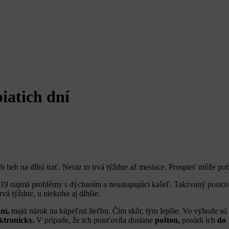
iatich dní
 beh na dlhú trať. Neraz to trvá týždne až mesiace. Prospieť môže po
-19 najmä problémy s dýchaním a neustupujúci kašeľ. Takzvaný postc
vá týždne, u niekoho aj dlhšie.
ní,
majú nárok na kúpeľnú liečbu. Čím skôr, tým lepšie. Vo výhode sú 
ektronicky.
V prípade, že ich poisťovňa dostane
poštou,
posúdi ich
do 