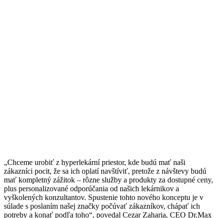
„Chceme urobiť z hyperlekární priestor, kde budú mať naši
zákazníci pocit, že sa ich oplatí navštíviť, pretože z návštevy budú
mať kompletný zážitok – rôzne služby a produkty za dostupné ceny,
plus personalizované odporúčania od našich lekárnikov a
vyškolených konzultantov. Spustenie tohto nového konceptu je v
súlade s poslaním našej značky počúvať zákazníkov, chápať ich
potreby a konať podľa toho“, povedal Cezar Zaharia, CEO Dr.Max