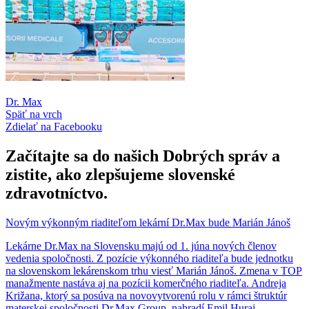
Dr. Max
Späť na vrch
Zdielať
na Facebooku
Začítajte sa do našich Dobrých správ a
zistite, ako zlepšujeme slovenské
zdravotníctvo.
Novým výkonným riaditeľom lekární Dr.Max bude Marián Jánoš
Lekárne Dr.Max na Slovensku majú od 1. júna nových členov
vedenia spoločnosti. Z pozície výkonného riaditeľa bude jednotku
na slovenskom lekárenskom trhu viesť Marián Jánoš. Zmena v TOP
manažmente nastáva aj na pozícii komerčného riaditeľa. Andreja
Križana, ktorý sa posúva na novovytvorenú rolu v rámci štruktúr
materskej spoločnosti Dr.Max Group, nahradí Emil Huraj.