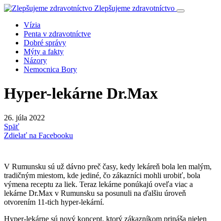
Zlepšujeme zdravotníctvo
Vízia
Penta v zdravotníctve
Dobré správy
Mýty a fakty
Názory
Nemocnica Bory
Hyper-lekárne Dr.Max
26. júla 2022
Späť
Zdielať na Facebooku
V Rumunsku sú už dávno preč časy, kedy lekáreň bola len malým,
tradičným miestom, kde jediné, čo zákazníci mohli urobiť, bola
výmena receptu za liek. Teraz lekárne ponúkajú oveľa viac a
lekárne Dr.Max v Rumunsku sa posunuli na ďalšiu úroveň
otvorením 11-tich hyper-lekární.
Hyper-lekárne sú nový koncept, ktorý zákazníkom prináša nielen