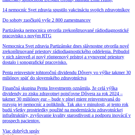
14 nemocníc Svet zdravia spustilo vakcináciu svojich zdravotníkov
Do soboty zaočkujú vyše 2 800 zamestnancov
Partizánska nemocnica otvorila zrekonštruované rádiodiagnostické
pracovisko s novým RTG
Nemocnica Svet zdravia Partizánske dnes slávnostne otvorila nové
zrekonštruované priestory rádiodiagnostického oddelenia. Pribudol
v nich zároveň aj nový röntgenový prístroj a vynovené priestory
dostalo i sonografické pracovisko.
Penta reinvestuje tohtoročnú dividendu Dôvery vo výške takmer 30
miliónov späť do slovenského zdravotníctva
Finančná skupina Penta Investments oznámila, že celá výška
dividendy zo zisku zdravotnej poisťovne Dôvera za rok 2024 –
takmer 30 miliónov eur – bude v plnej miere reinvestovaná do
rozvoja jej nemocníc a polikliník. Tak ako v minulosti, aj tento rok
budú všetky prostriedky použité na modernizáciu zdravotníckej
infraštruktúry, zvyšovanie kvality starostlivosti a podporu inovácií v
prospech pacientov.
Viac dobrých správ