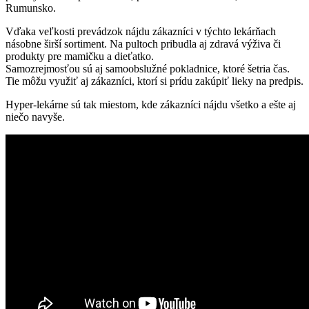
Rumunsko.
Vďaka veľkosti prevádzok nájdu zákazníci v týchto lekárňach
násobne širší sortiment. Na pultoch pribudla aj zdravá výživa či
produkty pre mamičku a dieťatko.
Samozrejmosťou sú aj samoobslužné pokladnice, ktoré šetria čas.
Tie môžu využiť aj zákazníci, ktorí si prídu zakúpiť lieky na predpis.
Hyper-lekárne sú tak miestom, kde zákazníci nájdu všetko a ešte aj
niečo navyše.