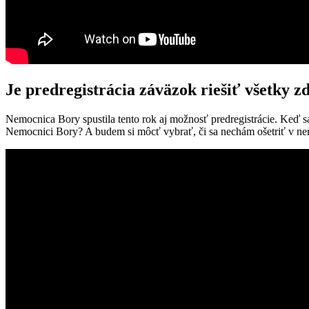
Je predregistrácia záväzok riešiť všetky
Nemocnica Bory spustila tento rok aj možnosť predregistrácie. Keď s
Nemocnici Bory? A budem si môcť vybrať, či sa nechám ošetriť v ne