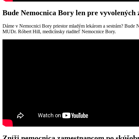
Bude Nemocnica Bory len pre vyvolených
Dáme v Nemocnici Bory priestor mladým lekárom a sestrám? Bude N
MUDr. Róbert Hill, medicínsky riaditeľ Nemocnice Bory.
Zníži nemocnica zamestnancom po skúšobn