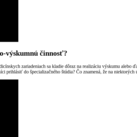
ko-výskumnú činnosť?
dicínskych zariadeniach sa kladie dôraz na realizáciu výskumu alebo ď
ci prihlásiť do špecializačného štúdia? Čo znamená, že na niektorýc