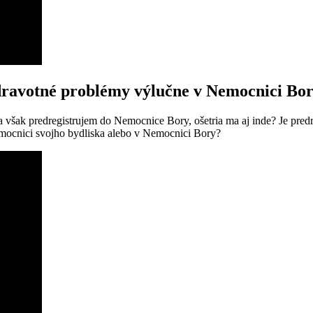
 zdravotné problémy výlučne v Nemocnici Bo
a však predregistrujem do Nemocnice Bory, ošetria ma aj inde? Je predr
mocnici svojho bydliska alebo v Nemocnici Bory?