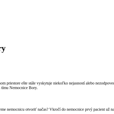
ry
m priestore ešte stále vyskytuje niekoľko nejasností alebo nezodpove
 z tímu Nemocnice Bory.
eme nemocnicu otvoriť načas? Vkročí do nemocnice prvý pacient už na