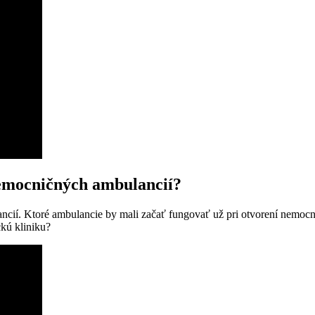
emocničných ambulancií?
cií. Ktoré ambulancie by mali začať fungovať už pri otvorení nemo
kú kliniku?