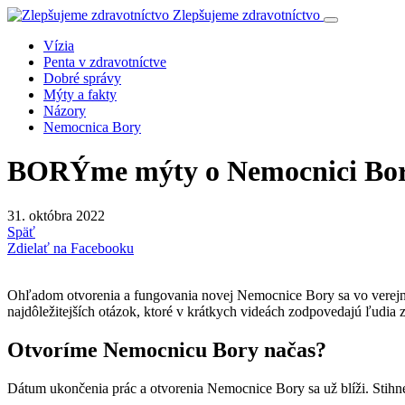
Zlepšujeme zdravotníctvo
Vízia
Penta v zdravotníctve
Dobré správy
Mýty a fakty
Názory
Nemocnica Bory
BORÝme mýty o Nemocnici Bo
31. októbra 2022
Späť
Zdielať na Facebooku
Ohľadom otvorenia a fungovania novej Nemocnice Bory sa vo verejno
najdôležitejších otázok, ktoré v krátkych videách zodpovedajú ľudia
Otvoríme Nemocnicu Bory načas?
Dátum ukončenia prác a otvorenia Nemocnice Bory sa už blíži. Stihn