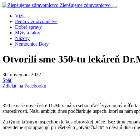
Zlepšujeme zdravotníctvo
Vízia
Penta v zdravotníctve
Dobré správy
Mýty a fakty
Názory
Nemocnica Bory
Otvorili sme 350-tu lekáreň Dr
30. novembra 2022
Späť
Zdielať na Facebooku
350 je naše nové číslo! Dr.Max má za sebou ďalší významný míľnik. 
starostlivosti. Našu ambíciu dnes podčiarkuje úspech, ktorí sa nám sp
Za týmto krásnym úspechom je kus obrovskej práce. Bez tímu expanzie
pravidelne spolupracujú pri všetkých „otváračkách“ a dávajú dušu d