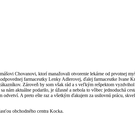
mášovi Chovanovi, ktorí manažovali otvorenie lekárne od prvotnej my
odpovednej farmaceutky Lenky Adlerovej, ďalej farmaceutke Ivane Kreh
a zákazníkov. Zároveň by som však rád a s veľkým rešpektom vyzdvihol 
sa nám aktuálne podarilo, je úžasné a nebola to vôbec jednoduchá cesta
m odvetví. A preto ešte raz a všetkým ďakujem za usilovnú prácu, skve
súčasťou obchodného centra Kocka.