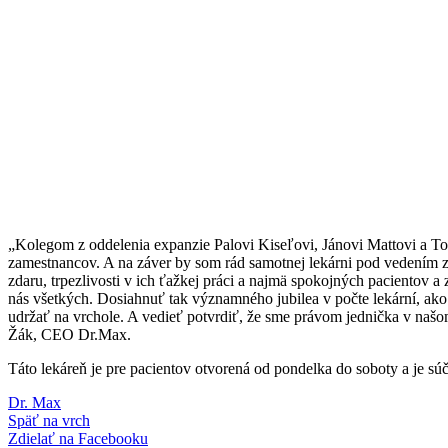
„Kolegom z oddelenia expanzie Palovi Kiseľovi, Jánovi Mattovi a To
zamestnancov. A na záver by som rád samotnej lekárni pod vedením z
zdaru, trpezlivosti v ich ťažkej práci a najmä spokojných pacientov 
nás všetkých. Dosiahnuť tak významného jubilea v počte lekární, ako 
udržať na vrchole. A vedieť potvrdiť, že sme právom jednička v našo
Žák, CEO Dr.Max.
Táto lekáreň je pre pacientov otvorená od pondelka do soboty a je 
Dr. Max
Späť na vrch
Zdielať
na Facebooku