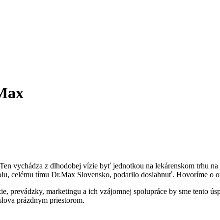
.Max
Ten vychádza z dlhodobej vízie byť jednotkou na lekárenskom trhu na 
olu, celému tímu Dr.Max Slovensko, podarilo dosiahnuť. Hovoríme o otvo
, prevádzky, marketingu a ich vzájomnej spolupráce by sme tento úspe
oslova prázdnym priestorom.