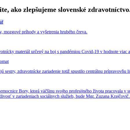
tite, ako zlepšujeme slovenské zdravotníctvo
af
ev, mozgové príhody a vyšetrenia hrubého čreva.
otnícky materiál určený na boj s pandémiou Covid-19 v hodnote viac a
tomat
 sestry, zdravotnícke zariadenie totiž spustilo centrálnu prípravovňu l
Nemocnice Bory, ktorá väčšinu svojho profesijného života pracovala v 
stlivosť v zariadeniach sociálnych služieb, bude Mgr. Zuzana Krajčovič