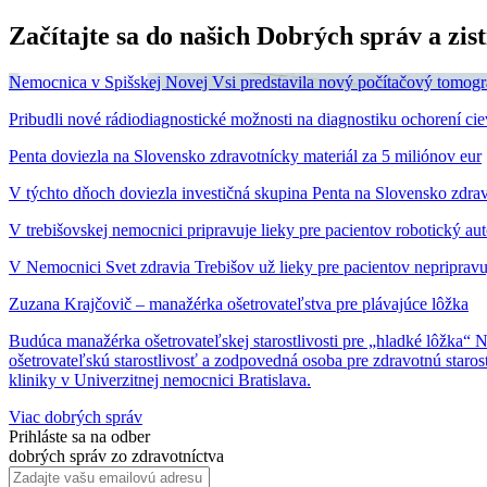
Začítajte sa do našich Dobrých správ a zis
Nemocnica v Spišskej Novej Vsi predstavila nový počítačový tomogr
Pribudli nové rádiodiagnostické možnosti na diagnostiku ochorení ci
Penta doviezla na Slovensko zdravotnícky materiál za 5 miliónov eur
V týchto dňoch doviezla investičná skupina Penta na Slovensko zdrav
V trebišovskej nemocnici pripravuje lieky pre pacientov robotický au
V Nemocnici Svet zdravia Trebišov už lieky pre pacientov nepripravujú
Zuzana Krajčovič – manažérka ošetrovateľstva pre plávajúce lôžka
Budúca manažérka ošetrovateľskej starostlivosti pre „hladké lôžka“ 
ošetrovateľskú starostlivosť a zodpovedná osoba pre zdravotnú staro
kliniky v Univerzitnej nemocnici Bratislava.
Viac dobrých správ
Prihláste sa na odber
dobrých správ zo zdravotníctva