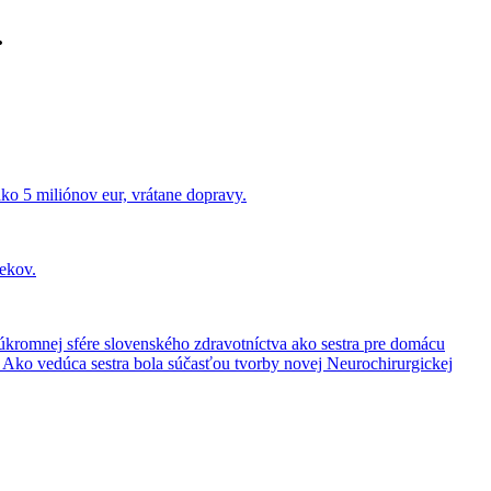
.
ko 5 miliónov eur, vrátane dopravy.
iekov.
súkromnej sfére slovenského zdravotníctva ako sestra pre domácu
. Ako vedúca sestra bola súčasťou tvorby novej Neurochirurgickej