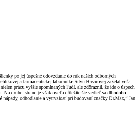
šlienky po jej úspešné odovzdanie do rúk našich odborných
likovej a farmaceutickej laborantke Silvii Hasarovej zaželal veľa
nielen prácu vyššie spomínaných ľudí, ale zdôraznil, že ide o úspech
. Na druhej strane je však oveľa dôležitejšie vedieť sa dlhodobo
lé nápady, odhodlanie a vytrvalosť pri budovaní značky Dr.Max,“ Jan