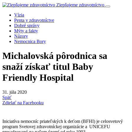
Zlepšujeme zdravotníctvo
Vízia
Penta v zdravotníctve
Dobré správy
Mýty a fakty
Názory
Nemocnica Bory
Michalovská pôrodnica sa
snaží získať titul Baby
Friendly Hospital
31. júla 2020
Späť
Zdielať na Facebooku
Iniciatíva nemocníc priateľských k deťom (BFHI) je celosvetový
program Svetovej zdravotníckej organizácie a UNICEFU
presadzovaný na našom území od roku 1993.