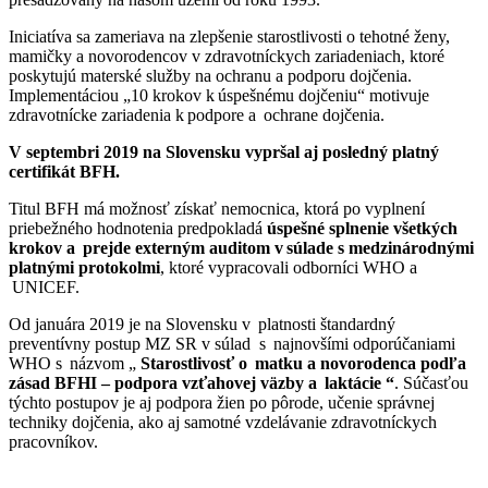
Iniciatíva sa zameriava na zlepšenie starostlivosti o tehotné ženy,
mamičky a novorodencov v zdravotníckych zariadeniach, ktoré
poskytujú materské služby na ochranu a podporu dojčenia.
Implementáciou „10 krokov k úspešnému dojčeniu“ motivuje
zdravotnícke zariadenia k podpore a ochrane dojčenia.
V septembri 2019 na Slovensku vypršal aj posledný platný
certifikát BFH.
Titul BFH má možnosť získať nemocnica, ktorá po vyplnení
priebežného hodnotenia predpokladá
úspešné splnenie všetkých
krokov a prejde externým auditom v súlade s medzinárodnými
platnými protokolmi
, ktoré vypracovali odborníci WHO a
UNICEF.
Od januára 2019 je na Slovensku v platnosti štandardný
preventívny postup MZ SR v súlad s najnovšími odporúčaniami
WHO s názvom „
Starostlivosť o matku a novorodenca podľa
zásad BFHI – podpora vzťahovej väzby a laktácie “
. Súčasťou
týchto postupov je aj podpora žien po pôrode, učenie správnej
techniky dojčenia, ako aj samotné vzdelávanie zdravotníckych
pracovníkov.